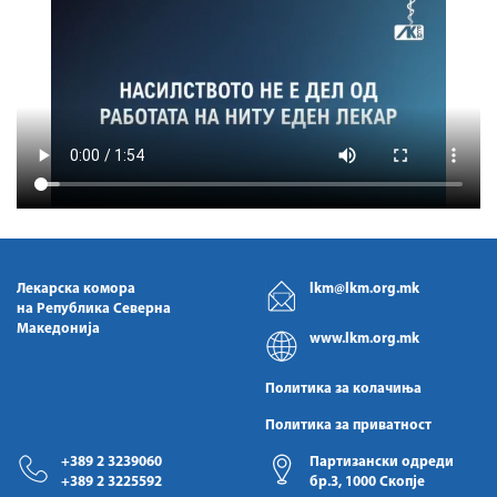
Лекарска комора
lkm@lkm.org.mk
на Република Северна
Македонија
www.lkm.org.mk
Политика за колачиња
Политика за приватност
+389 2 3239060
Партизански одреди
+389 2 3225592
бр.3, 1000 Скопје