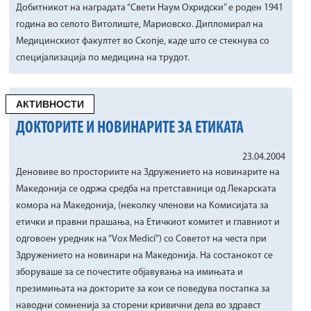
Добитникот на наградата “Свети Наум Охридски” е роден 1941
година во селото Витолиште, Мариовско. Дипломирал на
Медицинскиот факултет во Скопје, каде што се стекнува со
специјализација по медицина на трудот.
АКТИВНОСТИ
ДОКТОРИТЕ И НОВИНАРИТЕ ЗА ЕТИКАТА
23.04.2004
Деновиве во просториите на Здружението на новинарите на
Македонија се одржа средба на претставници од Лекарската
комора на Македонија, (неколку членови на Комисијата за
етички и правни прашања, на Етичкиот комитет и главниот и
одговоен уредник на “Vox Medici") со Советот на честа при
Здружението на новинари на Македонија. На состанокот се
зборуваше за се почестите објавувања на имињата и
презимињата на докторите за кои се поведува постапка за
наводни сомненија за сторени кривични дела во здравст