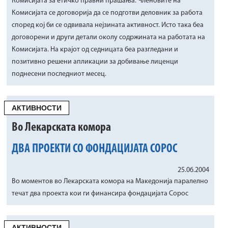
Комисијата за етичко правни прашања. Членовите на
Комисијата се договорија да се подготви деловник за работа
според кој би се одвивала нејзината активност. Исто така беа
договорени и други детали околу содржината на работата на
Комисијата. На крајот од седницата беа разгледани и
позитивно решени апликации за добивање лиценци
поднесени последниот месец.
АКТИВНОСТИ
Во Лекарската комора
ДВА ПРОЕКТИ СО ФОНДАЦИЈАТА СОРОС
25.06.2004
Во моментов во Лекарската комора на Македонија паралелно
течат два проекта кои ги финансира фондацијата Сорос
АКТИВНОСТИ