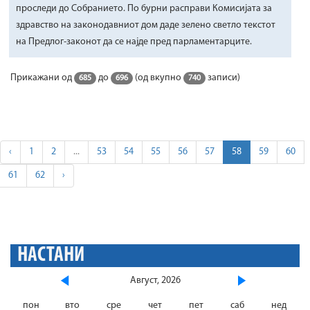
проследи до Собранието. По бурни расправи Комисијата за
здравство на законодавниот дом даде зелено светло текстот
на Предлог-законот да се најде пред парламентарците.
Прикажани од
до
(од вкупно
записи)
685
696
740
‹
1
2
...
53
54
55
56
57
58
59
60
61
62
›
НАСТАНИ
Август, 2026
пон
вто
сре
чет
пет
саб
нед