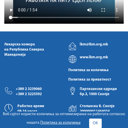
Лекарска комора
lkm@lkm.org.mk
на Република Северна
Македонија
www.lkm.org.mk
Политика за колачиња
Политика за приватност
+389 2 3239060
Партизански одреди
+389 2 3225592
бр.3, 1000 Скопје
Работно време
Стопанска Б. Скопје
08-16 часот
200000011464034
Веб сајтот користи колачиња за оптимизирање на работата согласно
нашата
Политика за колачиња
ОК