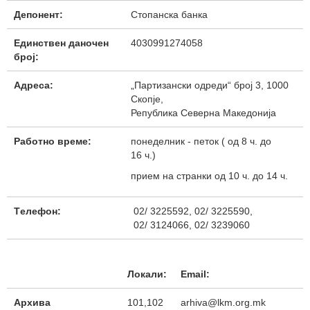
Депонент:
Стопанска банка
Единствен даночен
4030991274058
број:
Адреса:
„Партизански одреди“ број 3, 1000
Скопје,
Република Северна Македонија
Работно време:
понеделник - петок ( од 8 ч. до
16 ч.)
прием на странки од 10 ч. до 14 ч.
Tелефон:
02/ 3225592, 02/ 3225590,
02/ 3124066, 02/ 3239060
Локали:
Email:
Архива
101,102
arhiva@lkm.org.mk