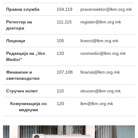
Правна служба
104,119
pravensektor@lkm.org.mk
Регистер на
111,115
register@lkm.org.mk
доктори
Лиценци
105
licenci@lkm.org.mk
Редакција на „Vox
120
voxmedici@lkm.org.mk
Medici“
Финансии и
107,108
finansii@lkm.org.mk
сметководство
Стручен испит
110
strucen@lkm.org.mk
Комуникација со
120
lkm@lkm.org.mk
медиуми