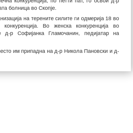
чна конкуренција, по петти пат, го освои д-р
та болница во Скопје.
низација на терените силите ги одмерија 18 во
конкуренција. Во женска конкуренција во
е д-р Софијанка Гламочанин, педијатар на
 место им припадна на д-р Никола Пановски и д-