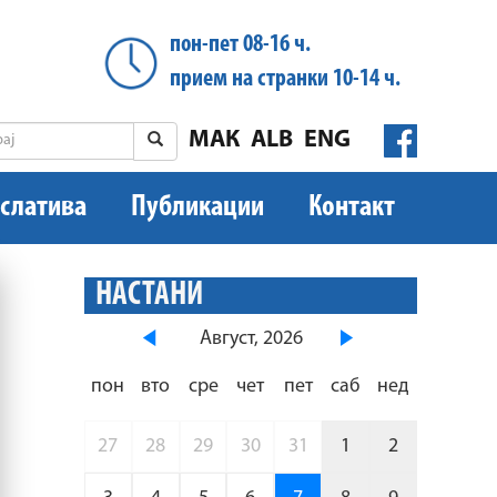
пон-пет 08-16 ч.
прием на странки 10-14 ч.
МАК
ALB
ENG
слатива
Публикации
Контакт
НАСТАНИ
Август, 2026
пон
вто
сре
чет
пет
саб
нед
27
28
29
30
31
1
2