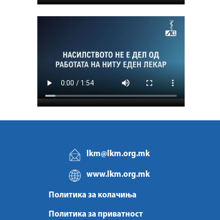
lkm@lkm.org.mk
www.lkm.org.mk
Политика за колачиња
Политика за приватност