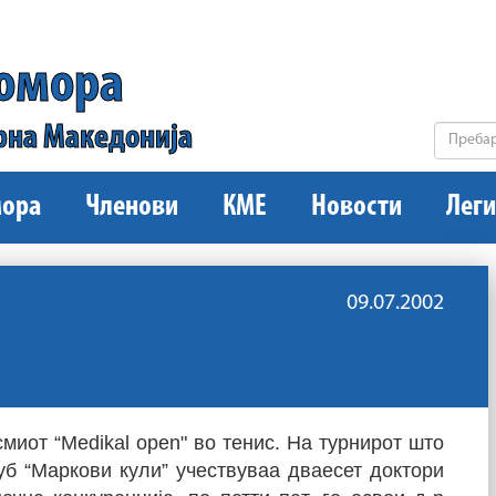
комора
рна Македонија
ора
Членови
КМЕ
Новости
Леги
09.07.2002
миот “Medikal open" во тенис. На турнирот што
уб “Маркови кули” учествуваа дваесет доктори