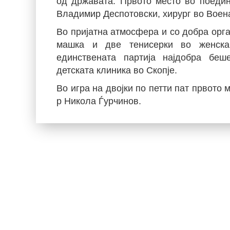
од државата. Првото место во поедине
Владимир Деспотовски, хирург во Воена
Во пријатна атмосфера и со добра орга
машка и две тенисерки во женска 
единствената партија најдобра беш
детската клиника во Скопје.
Во игра на двојки по петти пат првото
р Никола Ѓурчинов.