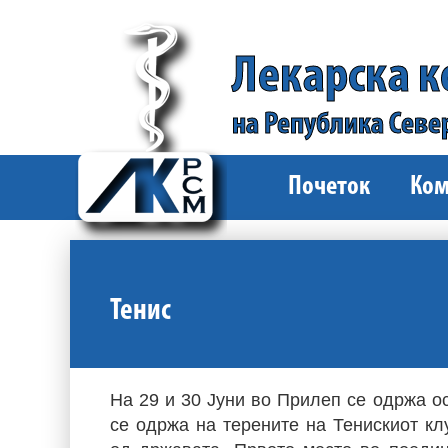
Лекарска 
на Република Севе
Почеток
Ком
Тенис
На 29 и 30 Јуни во Прилеп се одржа ос
се одржа на терените на Тенискиот кл