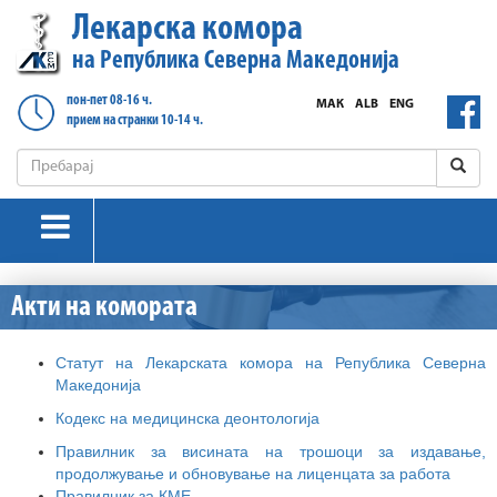
Лекарска комора
на Република Северна Македонија
пон-пет 08-16 ч.
МАК
ALB
ENG
прием на странки 10-14 ч.
Акти на комората
Статут на Лекарската комора на Република Северна
Македонија
Кодекс на медицинска деонтологија
Правилник за висината на трошоци за издавање,
продолжување и обновување на лиценцата за работа
Правилник за КМЕ