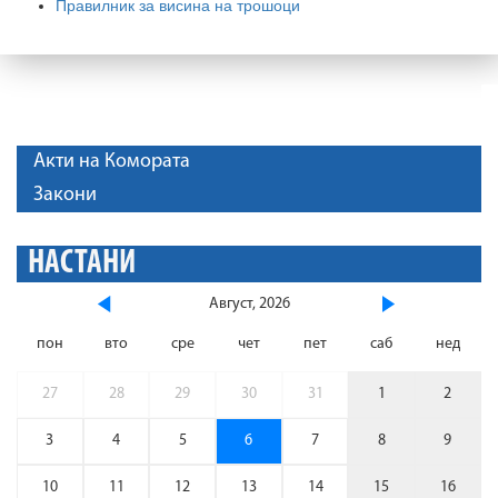
Правилник за висина на трошоци
Акти на Комората
Закони
НАСТАНИ
Август, 2026
пон
вто
сре
чет
пет
саб
нед
27
28
29
30
31
1
2
3
4
5
6
7
8
9
10
11
12
13
14
15
16