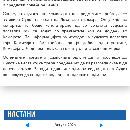
и предложи повеќе решенија.
Според заклучокот на Комисијата по предметите треба да се
активира Судот на честа на Лекарската комора. Од увидот во
материјалите беше констатирано да се сочекаат судските
постапки кои се водат по предметите кои се дојдени во
Комората. По информацијата за исходот на судската постапка
која Комисијата би требало да ја добие од странките,
Комисијата ќе донесе одлука за евентуалните казнени мерки.
Останатите предмети Комисијата одлучи да ги проследи до
Судот на честа кој ќе треба поединечно да ги разгледа сите и да
донесе одлуки. Заради годишните одмори седницата на Судот
се очекува да се одржи веднаш по годишните одмори.
НАСТАНИ
Август, 2026