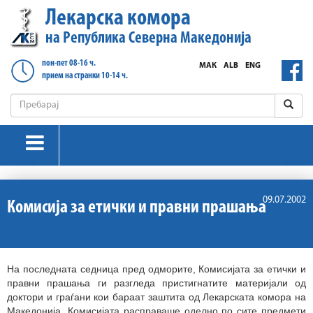
Лекарска комора
на Република Северна Македонија
пон-пет 08-16 ч.
МАК
ALB
ENG
прием на странки 10-14 ч.
09.07.2002
Комисија за етички и правни прашања
На последната седница пред одморите, Комисијата за етички и
правни прашања ги разгледа пристигнатите материјали од
доктори и граѓани кои бараат заштита од Лекарската комора на
Македонија. Комисијата расправаше оделно по сите предмети