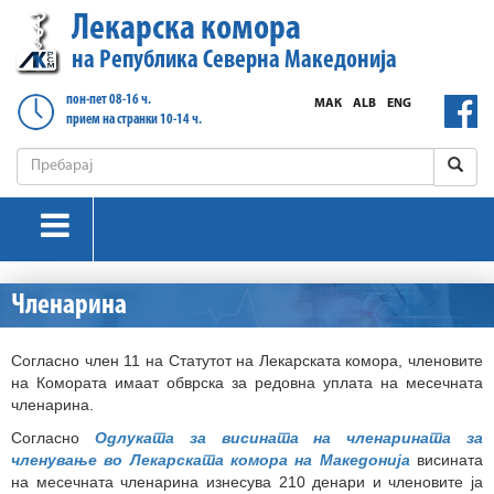
Лекарска комора
на Република Северна Македонија
пон-пет 08-16 ч.
МАК
ALB
ENG
прием на странки 10-14 ч.
Членарина
Согласно член 11 на Статутот на Лекарската комора, членовите
на Комората имаат обврска за редовна уплата на месечната
членарина.
Согласно
Одлуката за висината на членарината за
членување во Лекарската комора на Македонија
висината
на месечната членарина изнесува 210 денари
и членовите ја