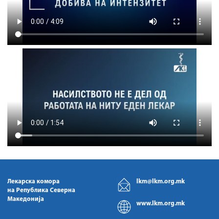
Лекарска комора
lkm@lkm.org.mk
на Република Северна
Македонија
www.lkm.org.mk