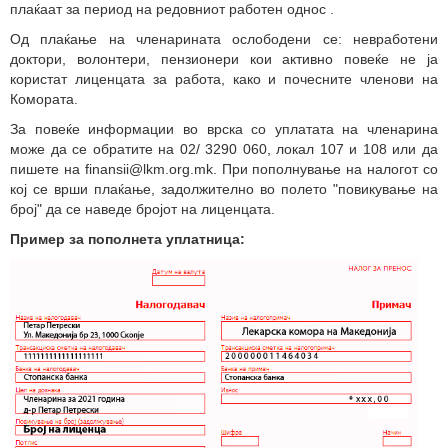
плаќаат за период на редовниот работен однос .
Од плаќање на членарината ослободени се: невработени
доктори, волонтери, пензионери кои активно повеќе не ја
користат лиценцата за работа, како и почесните членови на
Комората.
За повеќе информации во врска со уплатата на членарина
може да се обратите на 02/ 3290 060, локал 107 и 108 или да
пишете на finansii@lkm.org.mk. При пополнување на налогот со
кој се врши плаќање, задолжително во полето "повикување на
број" да се наведе бројот на лиценцата.
Пример за пополнета уплатница: