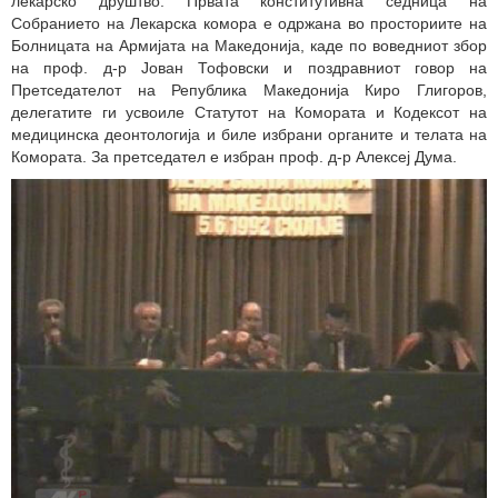
лекарско друштво. Првата конститутивна седница на
Собранието на Лекарска комора е одржана во просториите на
Болницата на Армијата на Македонија, каде по воведниот збор
на проф. д-р Јован Тофовски и поздравниот говор на
Претседателот на Република Македонија Киро Глигоров,
делегатите ги усвоиле Статутот на Комората и Кодексот на
медицинска деонтологија и биле избрани органите и телата на
Комората. За претседател е избран проф. д-р Алексеј Дума.