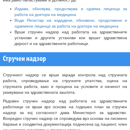
Издава, обновува, продолжува и одзема лиценца за
работа на доктори на медицина
Води Регистар на издадени, обновени, продолжени и
одземени лиценци за работа на доктори на медицина
Врши стручен надзор над работата на здравствените
установи и другите установи кои вршат здравствена
дејност и на здравствените работници.
Стручен надзор
Стручниот надзор се врши заради контрола над стручната
работа, спроведување на стручните упатства, оцена на
стручната работа, како и процена на условите и начинот на
укажување на здравствената заштита.
Редовен стручен надзор над работата на здравствените
работници се врши врз основа на годишен план за стручен
надзор за кој согласност дава Министерот за здравство.
Вонреден стручен надзор се спроведува врз основа на писмено
барање и соодветна документација поднесена од пациент, член
на неговото семејство и државни органи.