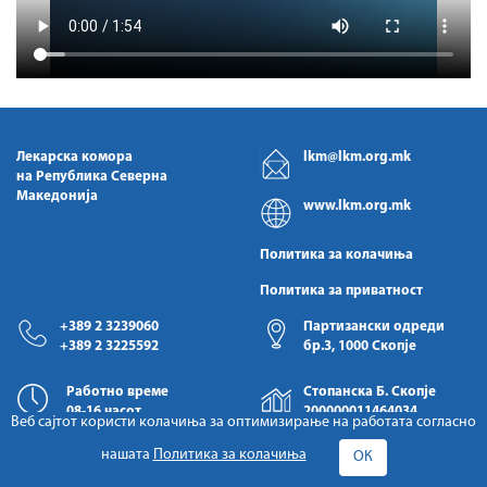
Лекарска комора
lkm@lkm.org.mk
на Република Северна
Македонија
www.lkm.org.mk
Политика за колачиња
Политика за приватност
+389 2 3239060
Партизански одреди
+389 2 3225592
бр.3, 1000 Скопје
Работно време
Стопанска Б. Скопје
08-16 часот
200000011464034
Веб сајтот користи колачиња за оптимизирање на работата согласно
нашата
Политика за колачиња
ОК