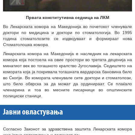
Првата конститутивна седница на ЛКМ
Во Лекарската комора на Македонија во почетокот членувале
доктори по медицина и доктори по стоматологија. Во 1995
година стоматолозите се издвојуваат и формираат нова
Стоматолошка комора.
Лекарската комора на Македонија е наследник на лекарската
комора која постоела на овие простори во третата деценија на
минатиот век во тогашното кралство Југославија. Седиштето на
комората која ја покривала тогашната вардарска бановина било
во Скопје. Во комората членувале сите доктори и стоматолози,
што било обврска за да можат да ординираат. Се плаќало
членарина и тоа во месните писарници во општинските
полициски станици.
Јавни овластувања
Согласно Законот за здравствена заштита Лекарската комора
има јавно овластување и должност да: