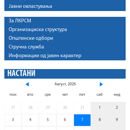
Јавни овластувања
За ЛКРСМ
Организациска структура
Општински одбори
Стручна служба
Информации од јавен карактер
НАСТАНИ
Август, 2026
пон
вто
сре
чет
пет
саб
нед
27
28
29
30
31
1
2
3
4
5
6
7
8
9