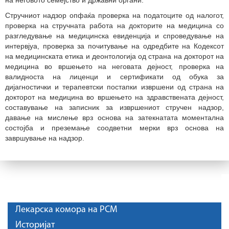
Стручниот надзор опфаќа проверка на податоците од налогот,
проверка на стручната работа на докторите на медицина со
разгледување на медицинска евиденција и спроведување на
интервјуа, проверка за почитување на одредбите на Кодексот
на медицинската етика и деонтологија од страна на докторот на
медицина во вршењето на неговата дејност, проверка на
валидноста на лиценци и сертификати од обука за
дијагностички и терапевтски постапки извршени од страна на
докторот на медицина во вршењето на здравствената дејност,
составување на записник за извршениот стручен надзор,
давање на мислење врз основа на затекнатата моментална
состојба и преземање соодветни мерки врз основа на
завршување на надзор.
Лекарска комора на РСМ
Историјат