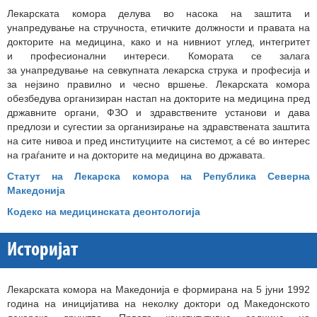
Лекарската комора делува во насока на заштита и
унапредување на стручноста, етичките должности и правата на
докторите на медицина, како и на нивниот углед, интегритет
и професионални интереси. Комората се залага
за унапредување на севкупната лекарска струка и професија и
за нејзино правилно и чесно вршење. Лекарската комора
обезбедува организиран настап на докторите на медицина пред
државните органи, ФЗО и здравствените установи и дава
предлози и сугестии за организирање на здравствената заштита
на сите нивоа и пред институциите на системот, а сé во интерес
на граѓаните и на докторите на медицина во државата.
Статут на Лекарска комора на Република Северна
Македонија
Кодекс на медицинската деонтологија
Историјат
Лекарската комора на Македонија е формирана на 5 јуни 1992
година на иницијатива на неколку доктори од Македонското