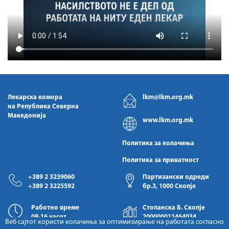
Лекарска комора
lkm@lkm.org.mk
на Република Северна
Македонија
www.lkm.org.mk
Политика за колачиња
Политика за приватност
+389 2 3239060
Партизански одреди
+389 2 3225592
бр.3, 1000 Скопје
Работно време
Стопанска Б. Скопје
08-16 часот
200000011464034
Веб сајтот користи колачиња за оптимизирање на работата согласно