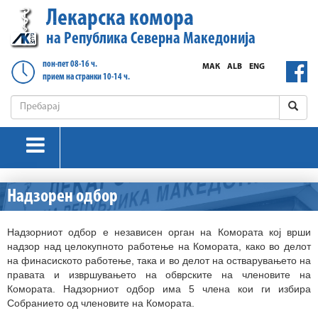
Лекарска комора
на Република Северна Македонија
пон-пет 08-16 ч.
МАК
ALB
ENG
прием на странки 10-14 ч.
Надзорен одбор
Надзорниот одбор е независен орган на Комората кој врши
надзор над целокупното работење на Комората, како во делот
на финасиското работење, така и во делот на остварувањето на
правата и извршувањето на обврските на членовите на
Комората. Надзорниот одбор има 5 члена кои ги избира
Собранието од членовите на Комората.