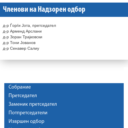
Членови на Надзорен одбор
д-р Ѓорѓи Јота, претседател
д-р Арменд Арслани
д-р Зоран Трајковски
д-р Тони Јованов
д-р Сенавер Салиу
Собрание
Претседател
Заменик претседател
Потпретседатели
Извршен одбор