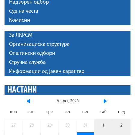
Надзорен одбор
Суд на честа
Комисии
За ЛКРСМ
Организациска структура
Општински одбори
Стручна служба
Информации од јавен карактер
НАСТАНИ
Август, 2026
пон
вто
сре
чет
пет
саб
нед
27
28
29
30
31
1
2