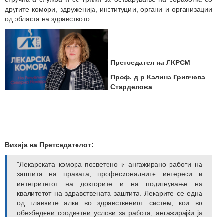
другите комори, здруженија, институции, органи и организации
од областа на здравството.
Претседател на ЛКРСМ
Проф. д-р Калина Гривчева
Старделова
Визија на Претседателот:
"Лекарската комора посветено и ангажирано работи на
заштита на правата, професионалните интереси и
интегритетот на докторите и на подигнување на
квалитетот на здравствената заштита. Лекарите се една
од главните алки во здравствениот систем, кои во
обезбедени соодветни услови за работа, ангажирајќи ја