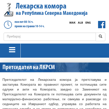
Лекарска комора
на Република Северна Македонија
пон-пет 08-16 ч.
МАК
ALB
ENG
прием на странки 10-14 ч.
Претседател на ЛКРСМ
Претседателот на Лекарската комора ја претставува и
застапува Комората во правниот промет, ги потпишува сите
одлуки и акти на Комората, заедно со Заменикот на
Претседателот на Комората ги потпишува сите документи од
матерјално-финансиско работење, ги свикува и раководи со
седниците на Извршниот одбор, управува со работата на
стручната служба и се грижи за остварување на соработка со