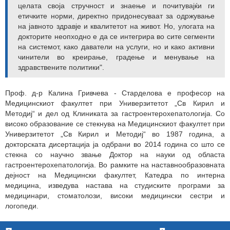
целата своја стручност и знаење и почитувајќи ги
етичките норми, директно придонесуваат за одржување
на јавното здравје и квалитетот на живот. Но, улогата на
докторите неопходно е да се интегрира во сите сегменти
на системот, како даватели на услуги, но и како активни
чинители во креирање, градење и менување на
здравствените политики".
Проф. д-р Калина Гривчева - Старделова е професор на
Медицинскиот факултет при Универзитетот „Св Кирил и
Методиј“ и дел од Клиниката за гастроентерохепатологија. Со
високо образование се стекнува на Медицинскиот факултет при
Универзитетот „Св Кирил и Методиј“ во 1987 година, а
докторската дисертација ја одбрани во 2014 година со што се
стекна со научно звање Доктор на науки од областа
гастроентерохепатологија. Во рамките на наставнообразовната
дејност на Медицински факултет, Катедра по интерна
медицина, изведува настава на студиските програми за
медицинари, стоматолози, високи медицински сестри и
логопеди.