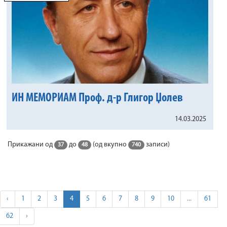
ИН МЕМОРИАМ Проф. д-р Глигор Џолев
14.03.2025
Прикажани од
до
(од вкупно
записи)
37
48
740
‹
1
2
3
4
5
6
7
8
9
10
...
61
62
›