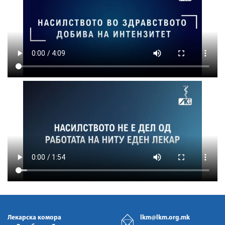
Лекарска комора
lkm@lkm.org.mk