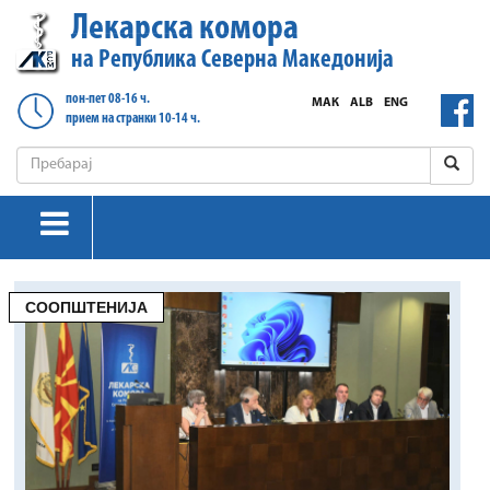
Лекарска комора
на Република Северна Македонија
пон-пет 08-16 ч.
МАК
ALB
ENG
прием на странки 10-14 ч.
СООПШТЕНИЈА