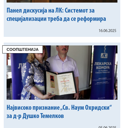
Панел дискусија на ЛК: Системот за
специјализации треба да се реформира
16.06.2025
СООПШТЕНИЈА
Највисоко признание „Св. Наум Охридски“
за д-р Душко Темелков