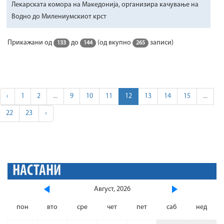
Лекарската комора на Македонија, организира качување на
Водно до Милениумскиот крст
Прикажани од
до
(од вкупно
записи)
133
144
265
‹
1
2
...
9
10
11
12
13
14
15
...
22
23
›
НАСТАНИ
Август, 2026
пон
вто
сре
чет
пет
саб
нед