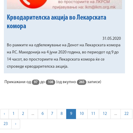
Крводарителска акција во Лекарската
комора
31.05.2020
Во рамките на одбележување на Денот на Лекарската комора
на Р.С. Македонија на 4 јуни 2020 година, во периодот од 9 до
14 часот, во просториите на Лекарската комора ќе се
спроведе крводарителска акција.
Прикажани од
до
(од вкупно
записи)
97
108
265
‹
1
2
...
6
7
8
9
10
11
12
...
22
23
›