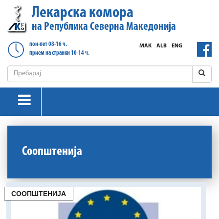
Лекарска комора
на Република Северна Македонија
пон-пет 08-16 ч.
МАК
ALB
ENG
прием на странки 10-14 ч.
Соопштенија
СООПШТЕНИЈА