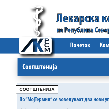
Лекарска 
на Република Севе
Почеток
Ком
Соопштенија
СООПШТЕНИЈА
Во “МојТермин” се воведуваат два нови упа