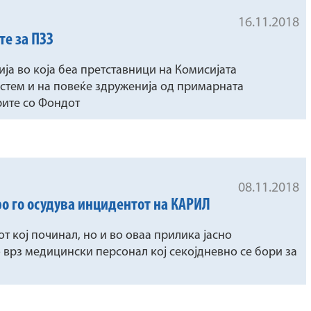
16.11.2018
те за ПЗЗ
ја во која беа претставници на Комисијата
истем и на повеќе здруженија од примарната
рите со Фондот
08.11.2018
ро го осудува инцидентот на КАРИЛ
т кој починал, но и во оваа прилика јасно
 врз медицински персонал кој секојдневно се бори за