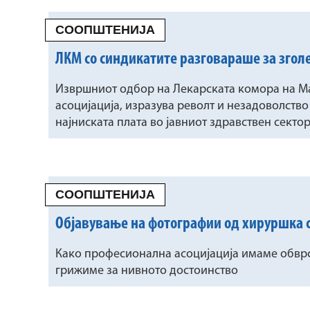
СООПШТЕНИЈА
ЛКМ со синдикатите разговараше за згол
Извршниот одбор на Лекарската комора на М
асоцијација, изразува револт и незадоволств
најниската плата во јавниот здравствен сектор
СООПШТЕНИЈА
Објавување на фотографии од хируршка 
Како професионална асоцијација имаме обврск
грижиме за нивното достоинство