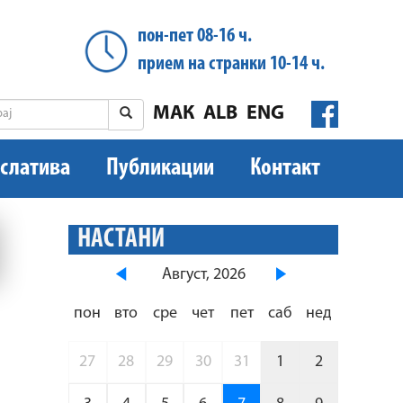
пон-пет 08-16 ч.
прием на странки 10-14 ч.
МАК
ALB
ENG
слатива
Публикации
Контакт
НАСТАНИ
Август, 2026
пон
вто
сре
чет
пет
саб
нед
27
28
29
30
31
1
2