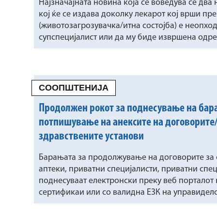
Најзначајната новина која се воведува се два н
кој ќе се издава доколку лекарот кој врши пр
(животозагрозувачка/итна состојба) е неопхо
супспецијалист или да му биде извршена одре
СООПШТЕНИЈА
Продолжен рокот за поднесување на бар
потпишување на анексите на договорите/ 
здравствените установи
Барањата за продолжување на договорите за 
аптеки, приватни специјалисти, приватни спец
поднесуваат електронски преку веб порталот
сертификаи или со валидна ЕЗК на управидело