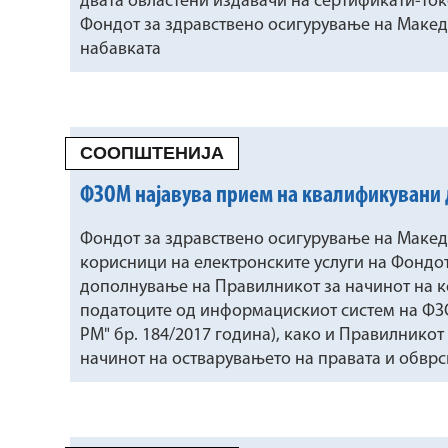
двата овластени издавачи на сертификати-ток
Фондот за здравствено осигурување на Макед
набавката
СООПШТЕНИЈА
ФЗОМ најавува прием на квалификувани 
Фондот за здравствено осигурување на Македо
корисници на електронските услуги на Фондо
дополнување на Правилникот за начинот на к
податоците од информацискиот систем на ФЗО
РМ" бр. 184/2017 година), како и Правилнико
начинот на остварувањето на правата и обврс