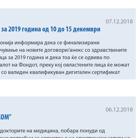
07.12.2018
за 2019 година од 10 до 15 декември
донија информира дека се финализирани
учување на новите договори/анекс со здравствените
а за 2019 година и дека тоа ќе се одвива по
алот на Фондот, преку кој овластените лица ќе можат
т со валиден квалификуван дигитален сертификат
06.12.2018
КОМ”
-докторите на медицина, побара понуди од