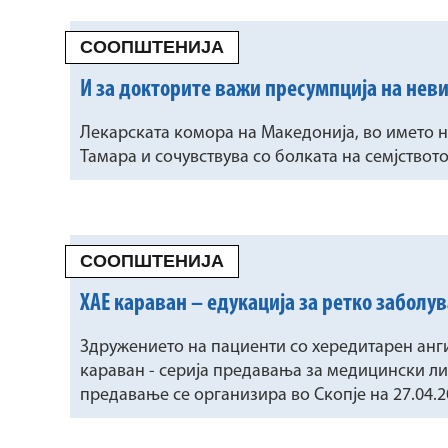
СООПШТЕНИЈА
И за докторите важи пресумпција на нев
Лекарската комора на Македонија, во името н
Тамара и сочувствува со болката на семјство
СООПШТЕНИЈА
ХАЕ караван – едукација за ретко забол
Здружението на пациенти со хередитарен ан
караван - серија предавања за медицински ли
предавање се организира во Скопје на 27.04.2