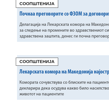
СООПШТЕНИЈА
Почнаа преговорите со ФЗОМ за договори
Делагација на Лекарската комора на Македони
за следење на промените во здравствениот с
здравствена заштита, денес ги почна прегово
СООПШТЕНИЈА
Лекарската комора на Македонија најост
Комората сочувствува со блиските на пациенто
декларира дека осудува какво било насилство
животот на пациентите