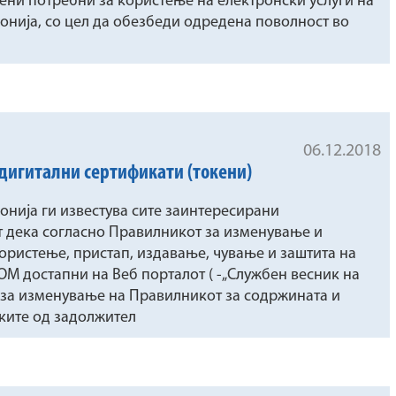
ени потребни за користење на електронски услуги на
онија, со цел да обезбеди одредена поволност во
06.12.2018
дигитални сертификати (токени)
нија ги известува сите заинтересирани
т дека согласно Правилникот за изменување и
ористење, пристап, издавање, чување и заштита на
М достапни на Веб порталот ( -„Службен весник на
т за изменување на Правилникот за содржината и
ките од задолжител