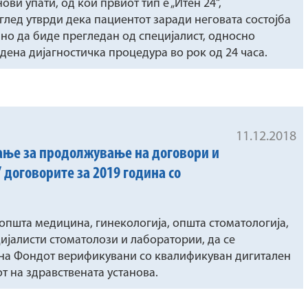
ови упати, од кои првиот тип е „Итен 24“,
еглед утврди дека пациентот заради неговата состојба
дно да биде прегледан од специјалист, односно
дена дијагностичка процедура во рок од 24 часа.
11.12.2018
ање за продолжување на договори и
договорите за 2019 година со
општа медицина, гинекологија, општа стоматологија,
ијалисти стоматолози и лаборатории, да се
 на Фондот верификувани со квалификуван дигитален
т на здравствената установа.