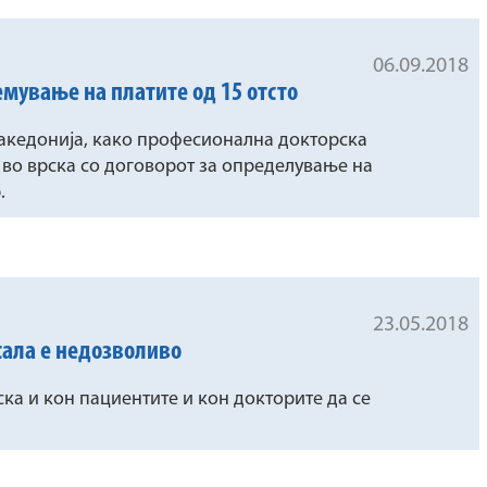
06.09.2018
емување на платите од 15 отсто
акедонија, како професионална докторска
о во врска со договорот за определување на
.
23.05.2018
сала е недозволиво
а и кон пациентите и кон докторите да се