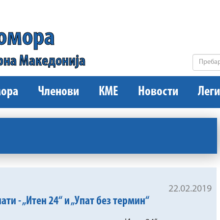
комора
рна Македонија
ора
Членови
КМЕ
Новости
Леги
22.02.2019
ти - „Итен 24“ и „Упат без термин“