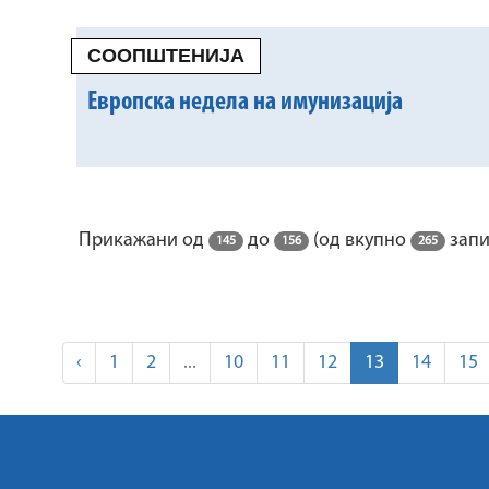
СООПШТЕНИЈА
Европска недела на имунизација
Прикажани од
до
(од вкупно
запи
145
156
265
‹
1
2
...
10
11
12
13
14
15