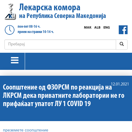
Лекарска комора
на Република Северна Македонија
пон-пет 08-16 ч.
МАК
ALB
ENG
прием на странки 10-14 ч.
12.01.2021
Соопштение од ФЗОРСМ по реакција на
ЛКРСМ дека приватните лаборатории не го
прифаќаат упатот ЛУ 1 COVID 19
преземете соопштение