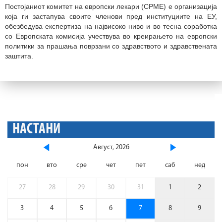
Постојаниот комитет на европски лекари (CPME) е организација
која ги застапува своите членови пред институциите на ЕУ,
обезбедува експертиза на највисоко ниво и во тесна соработка
со Европската комисија учествува во креирањето на европски
политики за прашања поврзани со здравството и здравствената
заштита.
НАСТАНИ
Август, 2026
пон
вто
сре
чет
пет
саб
нед
27
28
29
30
31
1
2
3
4
5
6
7
8
9