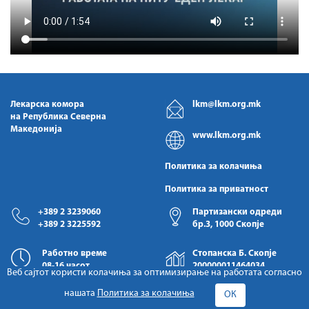
Лекарска комора
lkm@lkm.org.mk
на Република Северна
Македонија
www.lkm.org.mk
Политика за колачиња
Политика за приватност
+389 2 3239060
Партизански одреди
+389 2 3225592
бр.3, 1000 Скопје
Работно време
Стопанска Б. Скопје
08-16 часот
200000011464034
Веб сајтот користи колачиња за оптимизирање на работата согласно
нашата
Политика за колачиња
ОК