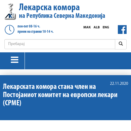
Лекарска комора
на Република Северна Македонија
пон-пет 08-16 ч.
МАК
ALB
ENG
прием на странки 10-14 ч.
22.11.2020
Лекарската комора стана член на
Постојаниот комитет на европски лекари
(CPME)