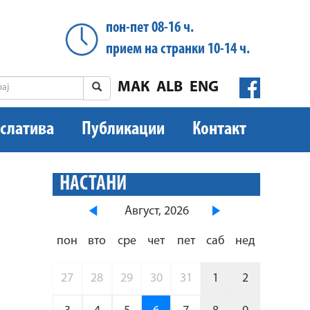
пон-пет 08-16 ч.
прием на странки 10-14 ч.
МАК
ALB
ENG
слатива
Публикации
Контакт
НАСТАНИ
Август, 2026
пон
вто
сре
чет
пет
саб
нед
27
28
29
30
31
1
2