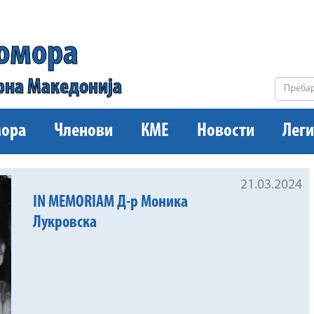
комора
рна Македонија
ора
Членови
КМЕ
Новости
Леги
21.03.2024
IN MEMORIAM Д-р Моника
Лукровска