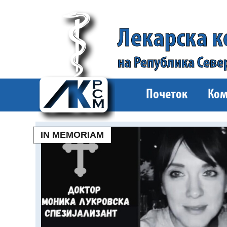
Лекарска 
на Република Севе
Почеток
Ком
IN MEMORIAM