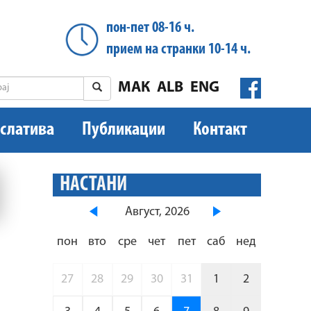
пон-пет 08-16 ч.
прием на странки 10-14 ч.
МАК
ALB
ENG
слатива
Публикации
Контакт
НАСТАНИ
Август, 2026
пон
вто
сре
чет
пет
саб
нед
27
28
29
30
31
1
2