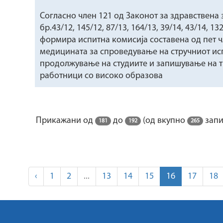
Согласно член 121 од Законот за здравствена
бр.43/12, 145/12, 87/13, 164/13, 39/14, 43/14, 
формира испитна комисија составена од пет ч
медицината за спроведување на стручниот испи
продолжување на студиите и запишување на тр
работници со високо образова
Прикажани од
до
(од вкупно
запи
181
192
265
‹
1
2
...
13
14
15
16
17
18