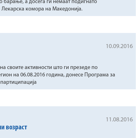
о барање, a досега ги немаат подигнато
во Лекарска комора на Македонија.
10.09.2016
на своите активности што ги презеде по
гион на 06.08.2016 година, донесе Програма за
 партиципација
11.08.2016
ни возраст