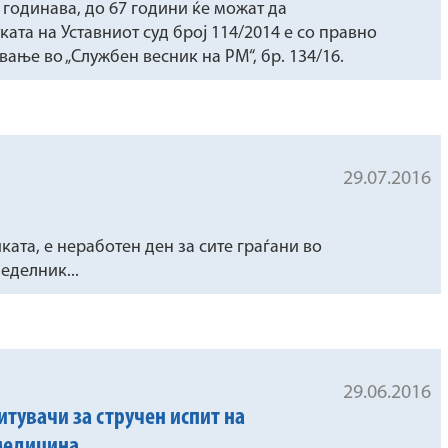
и годинава, до 67 години ќе можат да
ката на Уставниот суд број 114/2014 е со правно
вање во „Службен весник на РМ“, бр. 134/16.
29.07.2016
иката, е неработен ден за сите граѓани во
еделник...
29.06.2016
итувачи за стручен испит на
 медицина