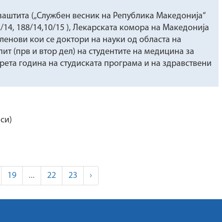
 заштита („Службен весник на Република Македонија“
132/14, 188/14,10/15 ), Лекарската комора на Македонија
ленови кои се доктори на науки од областа на
т (прв и втор дел) на студентите на медицина за
ета година на студиската програма и на здравствени
си)
19
...
22
23
›