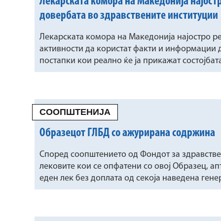
Лекарската комора на Македонија најост
довербата во здравствените институции
Лекарската комора на Македонија најостро ре
активности да користат факти и информации д
постапки кои реално ќе ја прикажат состојбата
СООПШТЕНИЈА
Образецот ГЛБД со ажурирана содржина
Според соопштението од Фондот за здравстве
лековите кои се опфатени со овој Образец, ап
еден лек без доплата од секоја наведена гене