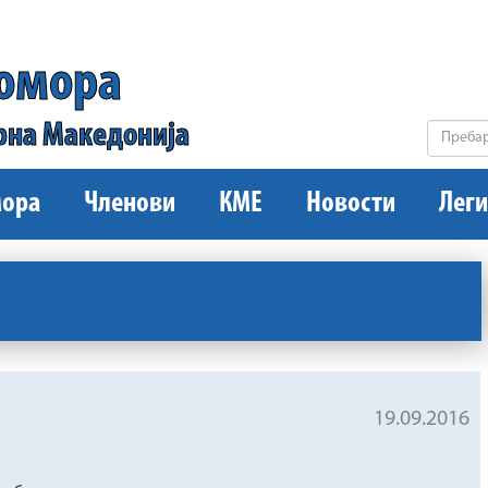
комора
рна Македонија
ора
Членови
КМЕ
Новости
Леги
19.09.2016