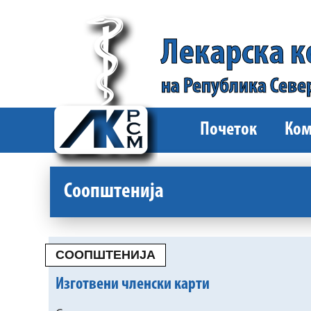
Лекарска 
на Република Севе
Почеток
Ком
Соопштенија
СООПШТЕНИЈА
Изготвени членски карти