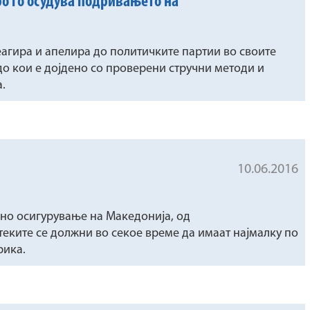
ро го осудува подривањето на
агира и апелира до политичките партии во своите
о кои е дојдено со проверени стручни методи и
.
10.06.2016
но осигурување на Македонија, од
теките се должни во секое време да имаат најмалку по
рикa.