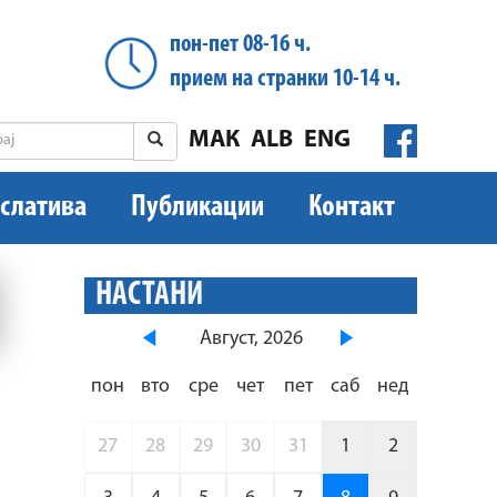
пон-пет 08-16 ч.
прием на странки 10-14 ч.
МАК
ALB
ENG
слатива
Публикации
Контакт
НАСТАНИ
Август, 2026
пон
вто
сре
чет
пет
саб
нед
27
28
29
30
31
1
2