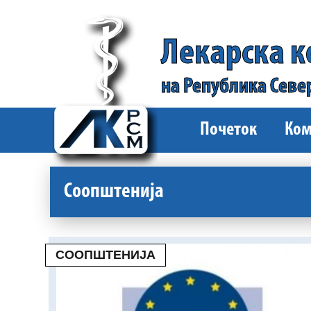
Лекарска 
на Република Севе
Почеток
Ком
Соопштенија
СООПШТЕНИЈА