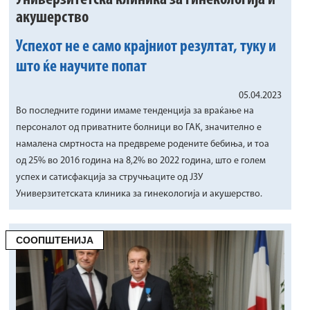
Универзитетска клиника за гинекологија и
акушерство
Успехот не е само крајниот резултат, туку и
што ќе научите попат
05.04.2023
Во последните години имаме тенденција за враќање на
персоналот од приватните болници во ГАК, значително е
намалена смртноста на предвреме родените бебиња, и тоа
од 25% во 2016 година на 8,2% во 2022 година, што е голем
успех и сатисфакција за стручњаците од ЈЗУ
Универзитетската клиника за гинекологија и акушерство.
СООПШТЕНИЈА