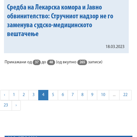
Средба на Лекарска комора и Јавно
обвинителство: Стручниот надзор не го
заменува судско-медицинското
вештачење
18.03.2023
Прикажани од
до
(од вкупно
записи)
37
48
265
‹
1
2
3
4
5
6
7
8
9
10
...
22
23
›