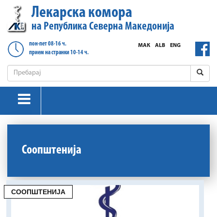
Лекарска комора
на Република Северна Македонија
пон-пет 08-16 ч.
МАК
ALB
ENG
прием на странки 10-14 ч.
Соопштенија
СООПШТЕНИЈА