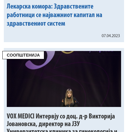
Лекарска комора: Здравствените
работници се најважниот капитал на
здравствениот систем
07.04.2023
СООПШТЕНИЈА
VOX MEDICI Интервју со доц. д-р Викторија
Јовановска, директор на ЈЗУ