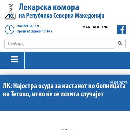
Лекарска комора
на Република Северна Македонија
пон-пет 08-16 ч.
МАК
ALB
ENG
прием на странки 10-14 ч.
15.04.2023
ЛК: Најостра осуда за настанот во болницата
во Тетово, итно ќе се испита случајот