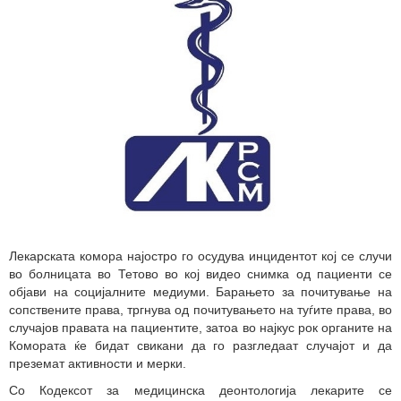
Лекарската комора најостро го осудува инцидентот кој се случи
во болницата во Тетово во кој видео снимка од пациенти се
објави на социјалните медиуми. Барањето за почитување на
сопствените права, тргнува од почитувањето на туѓите права, во
случајов правата на пациентите, затоа во најкус рок органите на
Комората ќе бидат свикани да го разгледаат случајот и да
преземат активности и мерки.
Со Кодексот за медицинска деонтологија лекарите се