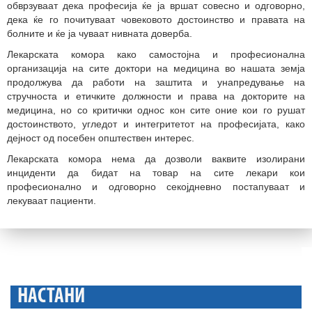
обврзуваат дека професија ќе ја вршат совесно и одговорно,
дека ќе го почитуваат човековото достоинство и правата на
болните и ќе ја чуваат нивната доверба.
Лекарската комора како самостојна и професионална
организација на сите доктори на медицина во нашата земја
продолжува да работи на заштита и унапредување на
стручноста и етичките должности и права на докторите на
медицина, но со критички однос кон сите оние кои го рушат
достоинството, угледот и интегритетот на професијата, како
дејност од посебен општествен интерес.
Лекарската комора нема да дозволи ваквите изолирани
инциденти да бидат на товар на сите лекари кои
професионално и одговорно секојдневно постапуваат и
лекуваат пациенти.
НАСТАНИ