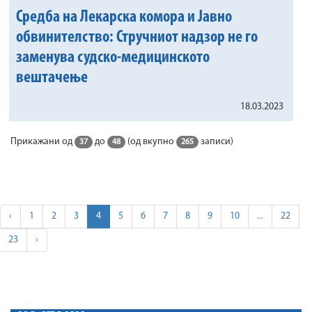
Средба на Лекарска комора и Јавно
обвинителство: Стручниот надзор не го
заменува судско-медицинското
вештачење
18.03.2023
Прикажани од
до
(од вкупно
записи)
37
48
265
‹
1
2
3
4
5
6
7
8
9
10
...
22
23
›