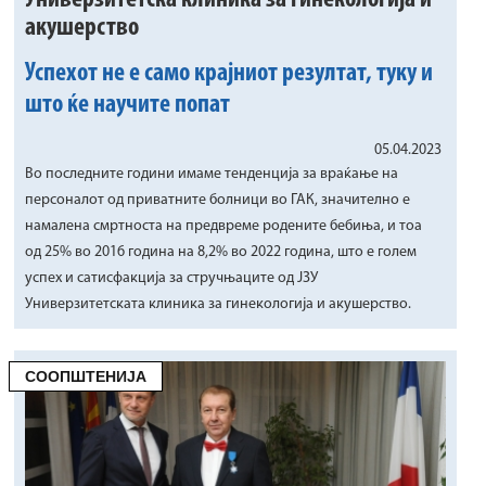
Универзитетска клиника за гинекологија и
акушерство
Успехот не е само крајниот резултат, туку и
што ќе научите попат
05.04.2023
Во последните години имаме тенденција за враќање на
персоналот од приватните болници во ГАК, значително е
намалена смртноста на предвреме родените бебиња, и тоа
од 25% во 2016 година на 8,2% во 2022 година, што е голем
успех и сатисфакција за стручњаците од ЈЗУ
Универзитетската клиника за гинекологија и акушерство.
СООПШТЕНИЈА