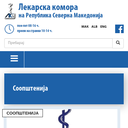
Лекарска комора
на Република Северна Македонија
пон-пет 08-16 ч.
МАК
ALB
ENG
прием на странки 10-14 ч.
Соопштенија
СООПШТЕНИЈА