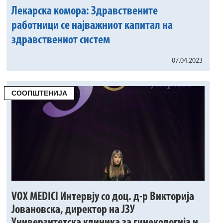
Лекарска комора: Здравствените
работници се најважниот капитал на
здравствениот систем
07.04.2023
СООПШТЕНИЈА
VOX MEDICI Интервју со доц. д-р Викторија
Јовановска, директор на ЈЗУ