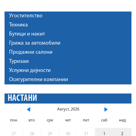
Угостителство
Техника
Бутици и накит
Грижа за автомобили
Продажни салони
Туризам
Услужни дејности
Осигурителни компании
НАСТАНИ
Август, 2026
пон
вто
сре
чет
пет
саб
нед
27
28
29
30
31
1
2