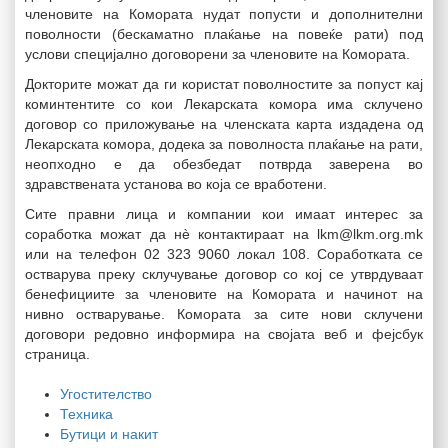
членовите на Комората нудат попусти и дополнителни
поволности (бескаматно плаќање на повеќе рати) под
услови специјално договорени за членовите на Комората.
Докторите можат да ги користат поволностите за попуст кај
коминтентите со кои Лекарската комора има склучено
договор со приложување на членската карта издадена од
Лекарската комора, додека за поволноста плаќање на рати,
неопходно е да обезбедат потврда заверена во
здравствената установа во која се вработени.
Сите правни лица и компании кои имаат интерес за
соработка можат да нè контактираат на lkm@lkm.org.mk
или на телефон 02 323 9060 локал 108. Соработката се
остварува преку склучување договор со кој се утврдуваат
бенефициите за членовите на Комората и начинот на
нивно остварување. Комората за сите нови склучени
договори редовно информира на својата веб и фејсбук
страница.
Угостителство
Техника
Бутици и накит