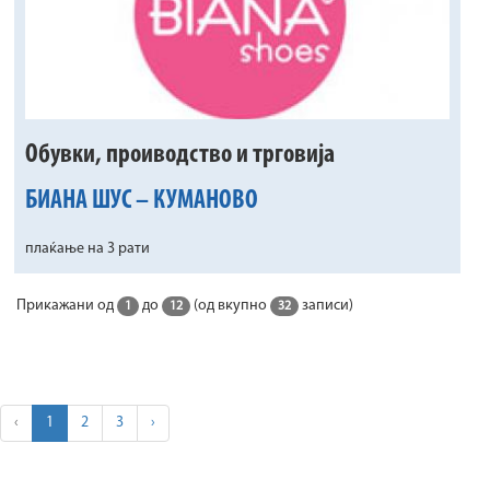
Обувки, проиводство и трговија
БИАНА ШУС – КУМАНОВО
плаќање на 3 рати
Прикажани од
до
(од вкупно
записи)
1
12
32
‹
1
2
3
›