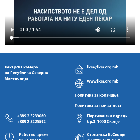
Лекарска комора
lkm@lkm.org.mk
на Република Северна
Македонија
www.lkm.org.mk
Политика за колачиња
Политика за приватност
+389 2 3239060
Партизански одреди
+389 2 3225592
бр.3, 1000 Скопје
Работно време
Стопанска Б. Скопје