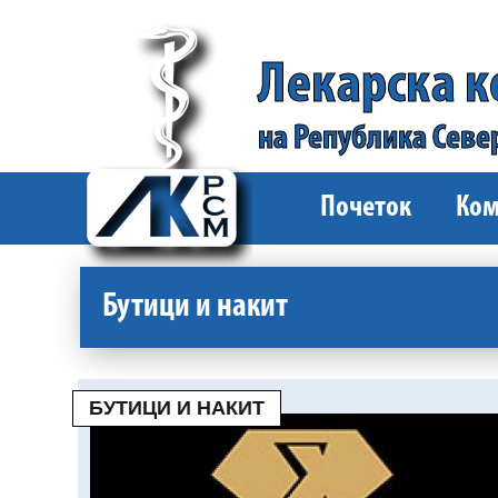
Лекарска 
на Република Севе
Почеток
Ком
Бутици и накит
БУТИЦИ И НАКИТ