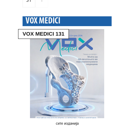
31
1
VOX MEDICI
VOX MEDICI 131
сите изданија