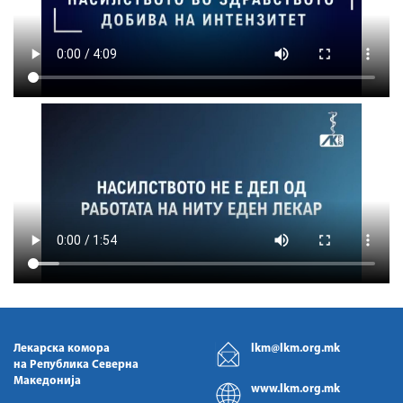
Лекарска комора
lkm@lkm.org.mk
на Република Северна
Македонија
www.lkm.org.mk