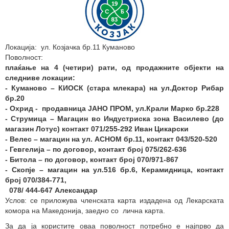
Локација: ул. Козјачка бр.11 Куманово
Поволност:
плаќање на 4 (четири) рати, од продажните објекти на
следниве локации
:
-
Куманово – КИОСК (стара млекара) на ул.Доктор Рибар
бр.20
- Охрид - продавница ЈАНО ПРОМ, ул.Крали Марко бр.228
- Струмица – Магацин во Индустриска зона Василево (до
магазин Лотус) контакт 071/255-292 Иван Цикарски
- Велес – магацин на ул. АСНОМ бр.11, контакт 043/520-520
- Гевгелија – по договор, контакт број 075/262-636
- Битола – по договор, контакт број 070/971-867
- Скопје – магацин на ул.516 бр.6, Керамидница, контакт
број 070/384-771,
078/ 444-647 Александар
Услов: се приложува членската карта издадена од Лекарската
комора на Македонија, заедно со лична карта.
За да ја користите оваа поволност потребно е најпрво да