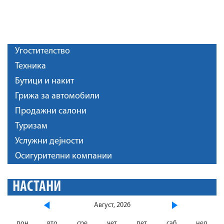
Угостителство
Техника
Бутици и накит
Грижа за автомобили
Продажни салони
Туризам
Услужни дејности
Осигурителни компании
НАСТАНИ
Август, 2026
пон
вто
сре
чет
пет
саб
нед