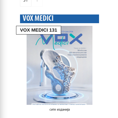
31
1
VOX MEDICI
VOX MEDICI 131
сите изданија