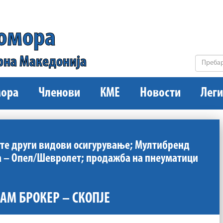
комора
рна Македонија
ора
Членови
КМЕ
Новости
Леги
сите други видови осигурување; Мултибренд
ла – Опел/Шевролет; продажба на пнеуматици
АМ БРОКЕР – СКОПЈЕ