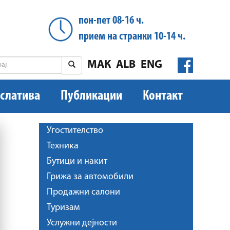
пон-пет 08-16 ч.
прием на странки 10-14 ч.
МАК
ALB
ENG
слатива
Публикации
Контакт
Угостителство
Техника
Бутици и накит
Грижа за автомобили
Продажни салони
Туризам
Услужни дејности