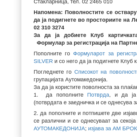
Стакларница, тел. 02 2465 010
Напомена: Поволностите се оствару
да ја подигнете во просториите на Л
02 310 3274
За да ја добиете Клуб картичка
Формулар за регистрација на Партн
Пополните го
Формуларот за регистр
SILVER
и со него да ја подигнете Клу
Погледнете го
Списокот на поволност
групацијата Аутомакедонија.
За да ја користите поволноста за плаќа
1. да пополните
Потврда
, и да ја
(потврдата е заедничка и се однесува з
2. да пополните и потпишете две изјав
се различни и се однесуваат за секој
АУТОМАКЕДОНИЈА
;
изјава за АМ БРО