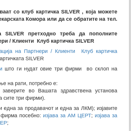
ваат со клуб картичка
SILVER
, која можете
екарската Комора или да се обратите на тел.
та
SILVER
претходно треба да пополните
ери / Клиенти Клуб картичка SILVER
ација на Партнери / Клиенти Клуб картичка
б картичката SILVER
и
што ги нудат овие три фирми во склоп на
ње на рати, потребно е:
 заверите во Вашата здравствена установа
а сите три фирми).
и една за продавачот и една за ЛКМ); изјавите
а фирма посебно:
изјава за АМ ЦЕРТ
;
изјава за
КЕР
;