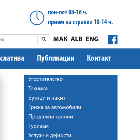
пон-пет 08-16 ч.
прием на странки 10-14 ч.
МАК
ALB
ENG
слатива
Публикации
Контакт
Угостителство
Техника
Бутици и накит
Грижа за автомобили
Продажни салони
Туризам
Услужни дејности