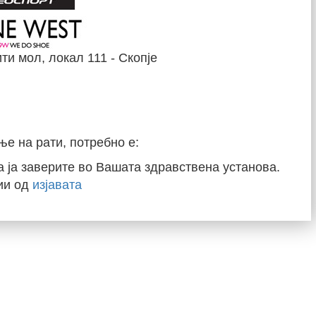
ти мол, локал 111 - Скопје
ње на рати, потребно е:
да ја заверите во Вашата здравствена установа.
ии од
изјавата