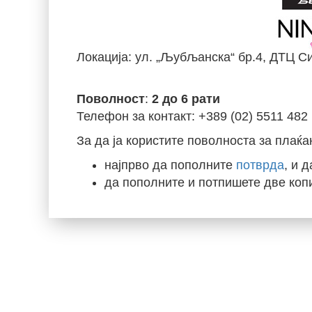
Локација: ул. „Љубљанска“ бр.4, ДТЦ Си
Поволност
:
2 до 6 рати
Телефон за контакт: +389 (02) 5511 482
За да ја користите поволноста за плаќа
најпрво да пополните
потврда
, и 
да пополните и потпишете две коп