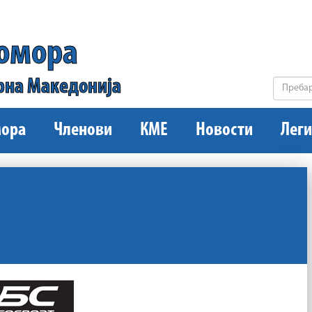
комора
рна Македонија
ора
Членови
КМЕ
Новости
Леги