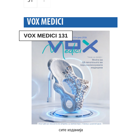
31
1
VOX MEDICI
VOX MEDICI 131
сите изданија