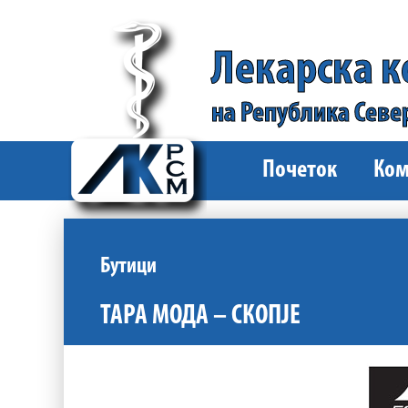
Лекарска 
на Република Севе
Почеток
Ком
Бутици
ТАРА МОДА – СКОПЈЕ