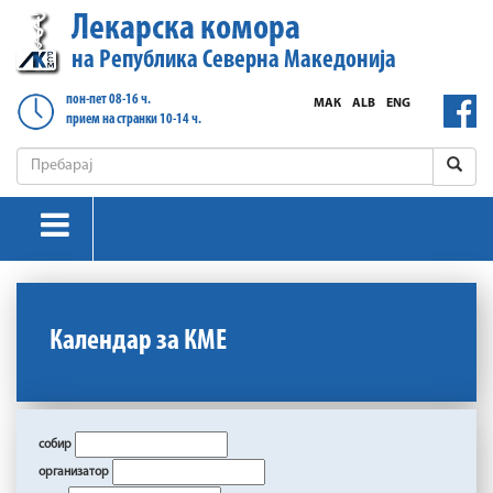
Лекарска комора
на Република Северна Македонија
пон-пет 08-16 ч.
МАК
ALB
ENG
прием на странки 10-14 ч.
Календар за КМЕ
собир
организатор