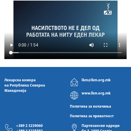
Лекарска комора
lkm@lkm.org.mk
на Република Северна
Македонија
www.lkm.org.mk
Политика за колачиња
Политика за приватност
+389 2 3239060
Партизански одреди