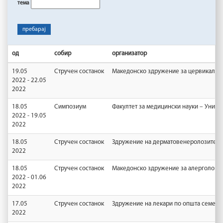
тема
пребарај
од
собир
организатор
19.05
Стручен состанок
Македонско здружение за цервикална 
2022 - 22.05
2022
18.05
Симпозиум
Факултет за медицински науки – Униве
2022 - 19.05
2022
18.05
Стручен состанок
Здружение на дерматовенеролозите н
2022
18.05
Стручен состанок
Македонско здружение за алергологиј
2022 - 01.06
2022
17.05
Стручен состанок
Здружение на лекари по општа семејн
2022