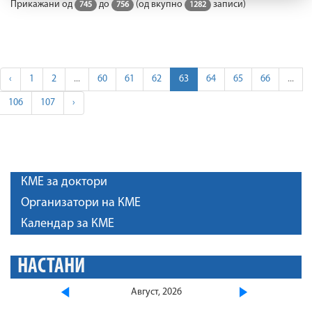
Прикажани од
до
(од вкупно
записи)
745
756
1282
‹
1
2
...
60
61
62
63
64
65
66
...
106
107
›
КМЕ за доктори
Организатори на КМЕ
Календар за КМЕ
НАСТАНИ
Август, 2026