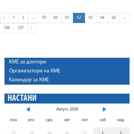
‹
1
2
...
59
60
61
62
63
64
65
...
106
107
›
КМЕ за доктори
Организатори на КМЕ
Календар за КМЕ
НАСТАНИ
Август, 2026
пон
вто
сре
чет
пет
саб
нед
27
28
29
30
31
1
2