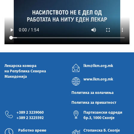
Лекарска комора
lkm@lkm.org.mk
на Република Северна
Македонија
www.lkm.org.mk
Политика за колачиња
Политика за приватност
+389 2 3239060
Партизански одреди
+389 2 3225592
бр.3, 1000 Скопје
Работно време
Стопанска Б. Скопје