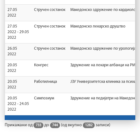
27.05
Стручен состанок
Македонско здружение по кардиологи
2022
27.05
Стручен состанок
Македонско лекарско друштво
2022 - 29.05
2022
26.05
Стручен состанок
Македонско здружение по урологија
2022
20.05
Конгрес
Здружение на лекари албанци на РМ
2022
20.05
Работилница
ЈЗУ Универзитетска клиника за психија
2022
20.05
Симпозиум
Здружение на педијатри на Македонија
2022 - 24.05
2022
Прикажани од
до
(од вкупно
записи)
733
744
1282