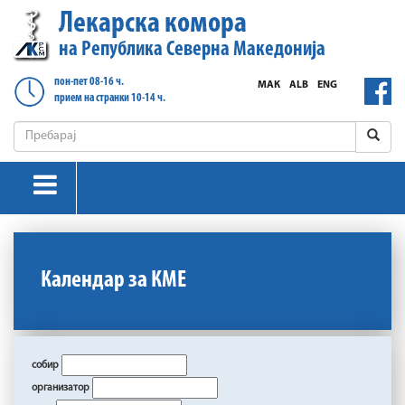
Лекарска комора
на Република Северна Македонија
пон-пет 08-16 ч.
МАК
ALB
ENG
прием на странки 10-14 ч.
Календар за КМЕ
собир
организатор