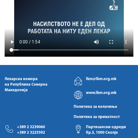
Лекарска комора
lkm@lkm.org.mk
на Република Северна
Македонија
www.lkm.org.mk
Политика за колачиња
Политика за приватност
+389 2 3239060
Партизански одреди
+389 2 3225592
бр.3, 1000 Скопје