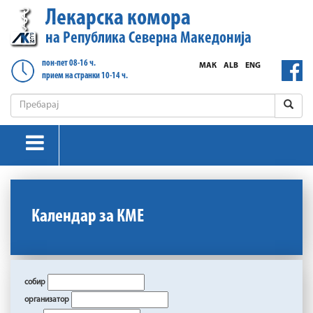
Лекарска комора
на Република Северна Македонија
пон-пет 08-16 ч.
МАК
ALB
ENG
прием на странки 10-14 ч.
Календар за КМЕ
собир
организатор