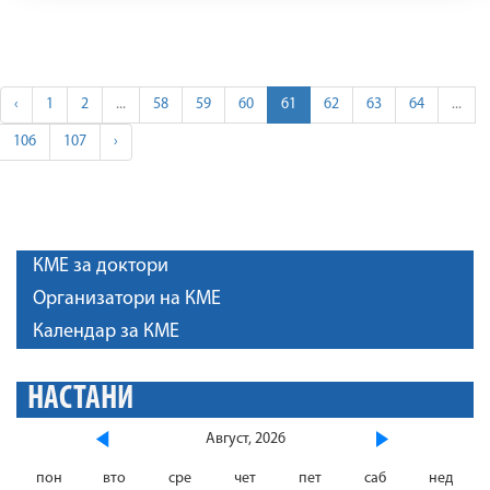
‹
1
2
...
58
59
60
61
62
63
64
...
106
107
›
КМЕ за доктори
Организатори на КМЕ
Календар за КМЕ
НАСТАНИ
Август, 2026
пон
вто
сре
чет
пет
саб
нед