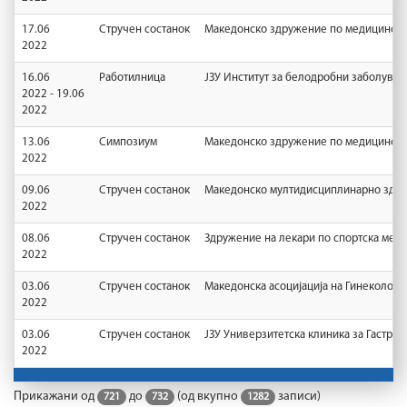
17.06
Стручен состанок
Македонско здружение по медицинска
2022
16.06
Работилница
ЈЗУ Институт за белодробни заболувањ
2022 - 19.06
2022
13.06
Симпозиум
Македонско здружение по медицинска
2022
09.06
Стручен состанок
Македонско мултидисциплинарно здру
2022
08.06
Стручен состанок
Здружение на лекари по спортска мед
2022
03.06
Стручен состанок
Македонска асоцијација на Гинеколоз
2022
03.06
Стручен состанок
ЈЗУ Универзитетска клиника за Гастро
2022
Прикажани од
до
(од вкупно
записи)
721
732
1282