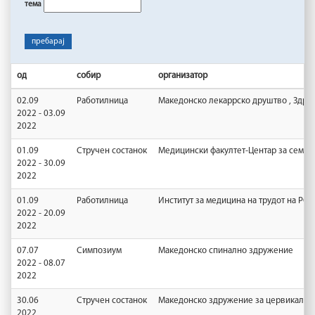
тема
пребарај
од
собир
организатор
02.09
Работилница
Македонско лекаррско друштво , Здру
2022 - 03.09
2022
01.09
Стручен состанок
Медицински факултет-Центар за семеј
2022 - 30.09
2022
01.09
Работилница
Институт за медицина на трудот на РС
2022 - 20.09
2022
07.07
Симпозиум
Македонско спинално здружение
2022 - 08.07
2022
30.06
Стручен состанок
Македонско здружение за цервикална 
2022