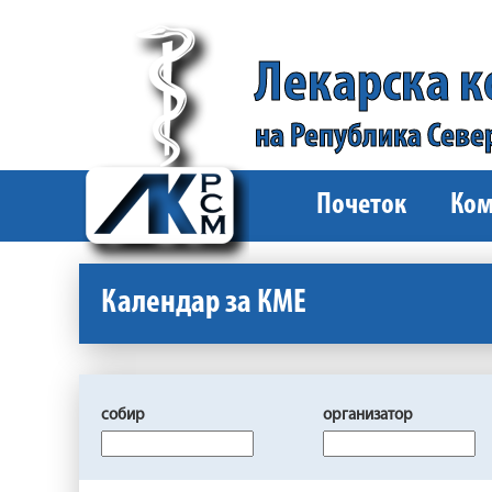
Лекарска 
на Република Севе
Почеток
Ком
Календар за КМЕ
собир
организатор