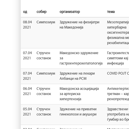
од
собир
организатор
тема
08.04
Симпозиум
Здружение на физијатри
Мезотерапија
2021
на Македонија
хипербарна
оксигенотера
физикална м
рехабилитаци
07.04
Стручен
Maкедонско здружение
Гастроинтест
2021
состанок
за
симптоми кај
гастроентерохепатологија
инфекција
07.04
Симпозиум
Здружение на лекари
COVID POJT 
2021
Албанци на РСМ
06.04
Стручен
Македонска асоцијација
Антихеперти
2021
состанок
за артериска
третман – ка
хипертензија
ренопротекц
05.04
Стручен
Здужение на приватни
Здравствени
2021
состанок
гинеколози и акушери
употребата н
ѓумбир во б