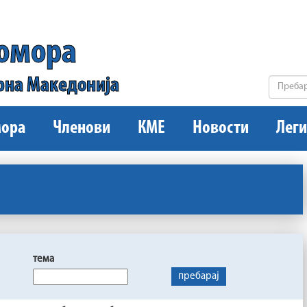
комора
рна Македонија
ора
Членови
КМЕ
Новости
Леги
тема
пребарај