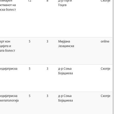
линарен
12
8
Д-р Ѓорѓи
Скопје
ретманот на
Гоцев
ска болест
врт кон
5
3
Мирјана
online
цијата и
Јазаџинска
ата болест
едијатриска
5
3
д-р Соња
Скопје
Бојаџиева
едијатриска
5
3
д-р Соња
Скопје
хепатологија
Бојаџиева