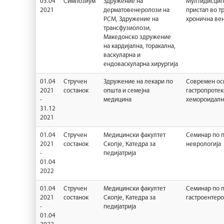
03.04
Симпозиум
Здружение на
Мултидисцип
2021
дерматовенеролози на
пристап во т
РСМ, Здружение на
хронична вен
трансфузиолози,
Македонско здружение
на кардијална, торакална,
васкуларна и
ендоваскуларна хирургија
01.04
Стручен
Здружение на лекари по
Современ ос
2021
состанок
општа и семејна
гастропротек
-
медицина
хемороидалн
31.12
2021
01.04
Стручен
Медицински факултет
Семинар по п
2021
состанок
Скопје, Катедра за
неврологија
-
педијатрија
01.04
2022
01.04
Стручен
Медицински факултет
Семинар по п
2021
состанок
Скопје, Катедра за
гастроентеро
-
педијатрија
01.04