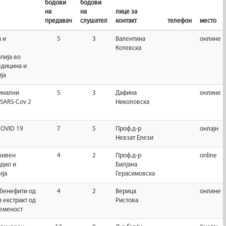
бодови
бодови
на
на
лице за
предавач
слушател
контакт
телефон
место
 и
5
3
Валентина
онлине
Котевска
пија во
едицина и
ја
инални
5
3
Дафина
онлине
 SARS-Cov 2
Николовска
COVID 19
7
5
Проф.д-р
онлајн
Невзат Елези
зивен
4
2
Проф.д-р
online
рдио и
Билјана
ија
Герасимовска
 бенефити од
4
2
Верица
онлине
а екстракт од
Ристова
ременост