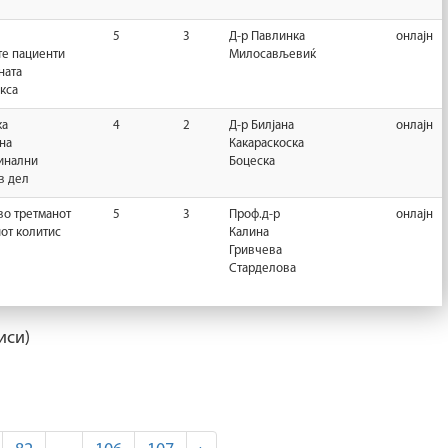
5
3
Д-р Павлинка
онлајн
те пациенти
Милосављевиќ
ната
кса
ка
4
2
Д-р Билјана
онлајн
 на
Какараскоска
инални
Боцеска
в дел
во третманот
5
3
Проф.д-р
онлајн
от колитис
Калина
Гривчева
Старделова
иси)