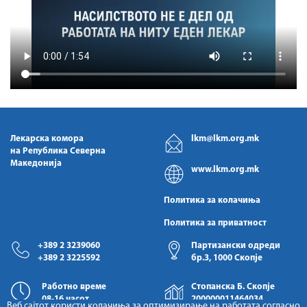
Лекарска комора
lkm@lkm.org.mk
на Република Северна
Македонија
www.lkm.org.mk
Политика за колачиња
Политика за приватност
+389 2 3239060
Партизански одреди
+389 2 3225592
бр.3, 1000 Скопје
Работно време
Стопанска Б. Скопје
08-16 часот
200000011464034
Веб сајтот користи колачиња за оптимизирање на работата согласно