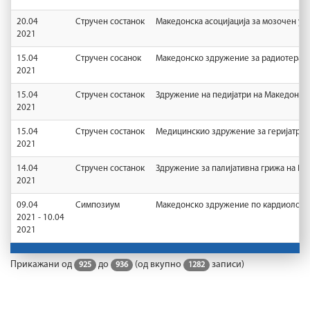
20.04
Стручен состанок
Македонска асоцијација за мозочен уд
2021
15.04
Стручен сосанок
Македонско здружение за радиотерапи
2021
15.04
Стручен состанок
Здружение на педијатри на Македонија
2021
15.04
Стручен состанок
Медицинскио здружение за геријатрис
2021
14.04
Стручен состанок
Здружение за палијативна грижа на РС
2021
09.04
Симпозиум
Македонско здружение по кардиологи
2021 - 10.04
2021
Прикажани од
до
(од вкупно
записи)
925
936
1282