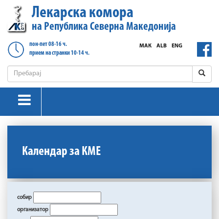
Лекарска комора
на Република Северна Македонија
пон-пет 08-16 ч.
МАК
ALB
ENG
прием на странки 10-14 ч.
Календар за КМЕ
собир
организатор