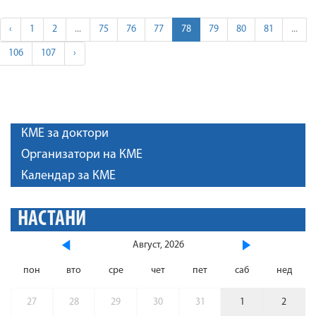
‹
1
2
...
75
76
77
78
79
80
81
...
106
107
›
КМЕ за доктори
Организатори на КМЕ
Календар за КМЕ
НАСТАНИ
Август, 2026
пон
вто
сре
чет
пет
саб
нед
27
28
29
30
31
1
2