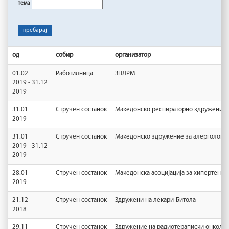
тема
пребарај
од
собир
организатор
01.02
Работилница
ЗПЛРМ
2019 - 31.12
2019
31.01
Стручен состанок
Македонско респираторно здружение
2019
31.01
Стручен состанок
Македонско здружение за алергологиј
2019 - 31.12
2019
28.01
Стручен состанок
Македонска асоцијација за хипертензиј
2019
21.12
Стручен состанок
Здружени на лекари-Битола
2018
29.11
Стручен состанок
Здружение на радиотераписки онколоз