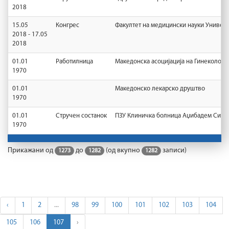
2018
15.05
Конгрес
Факултет на медицински науки Универз
2018 - 17.05
2018
01.01
Работилница
Македонска асоцијација на Гинеколози
1970
01.01
Македонско лекарско друштво
1970
01.01
Стручен состанок
ПЗУ Клиничка болница Аџибадем Систи
1970
Прикажани од
до
(од вкупно
записи)
1273
1282
1282
‹
1
2
...
98
99
100
101
102
103
104
105
106
107
›