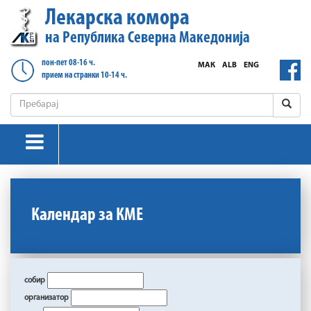
Лекарска комора
на Република Северна Македонија
пон-пет 08-16 ч.
МАК
ALB
ENG
прием на странки 10-14 ч.
Календар за КМЕ
собир
организатор