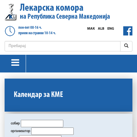
Лекарска комора
на Република Северна Македонија
пон-пет 08-16 ч.
МАК
ALB
ENG
прием на странки 10-14 ч.
Календар за КМЕ
собир
организатор