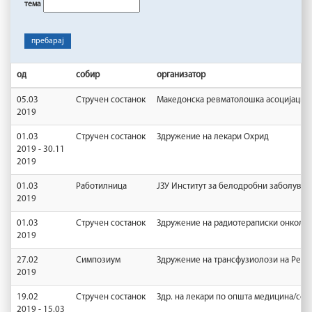
тема
пребарај
од
собир
организатор
05.03
Стручен состанок
Македонска ревматолошка асоцијациј
2019
01.03
Стручен состанок
Здружение на лекари Охрид
2019 - 30.11
2019
01.03
Работилница
ЈЗУ Институт за белодробни заболувањ
2019
01.03
Стручен состанок
Здружение на радиотераписки онколоз
2019
27.02
Симпозиум
Здружение на трансфузиолози на Репу
2019
19.02
Стручен состанок
Здр. на лекари по општа медицина/сем
2019 - 15.03