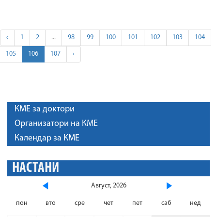
‹
1
2
...
98
99
100
101
102
103
104
105
106
107
›
КМЕ за доктори
Организатори на КМЕ
Календар за КМЕ
НАСТАНИ
Август, 2026
пон
вто
сре
чет
пет
саб
нед