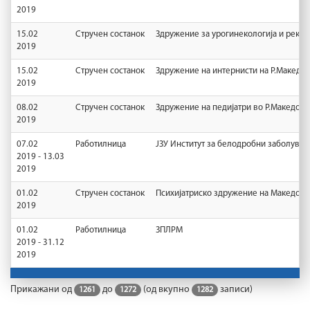
2019
15.02
Стручен состанок
Здружение за урогинекологија и рекон
2019
15.02
Стручен состанок
Здружение на интернисти на Р.Македон
2019
08.02
Стручен состанок
Здружение на педијатри во Р.Македони
2019
07.02
Работилница
ЈЗУ Институт за белодробни заболувањ
2019 - 13.03
2019
01.02
Стручен состанок
Психијатриско здружение на Македони
2019
01.02
Работилница
ЗПЛРМ
2019 - 31.12
2019
Прикажани од
до
(од вкупно
записи)
1261
1272
1282