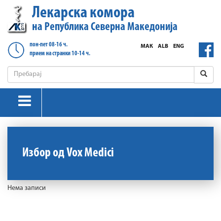
Лекарска комора
на Република Северна Македонија
пон-пет 08-16 ч.
МАК
ALB
ENG
прием на странки 10-14 ч.
Избор од Vox Medici
Нема записи