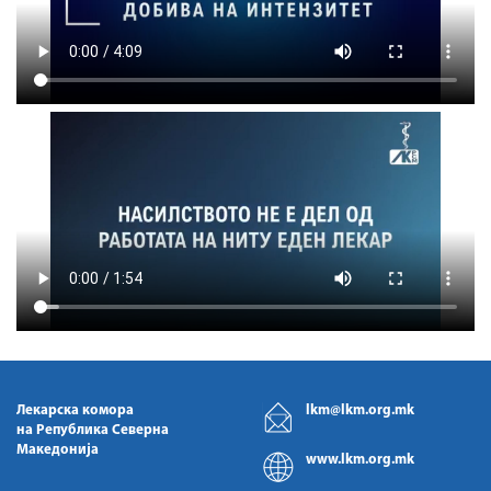
Лекарска комора
lkm@lkm.org.mk
на Република Северна
Македонија
www.lkm.org.mk