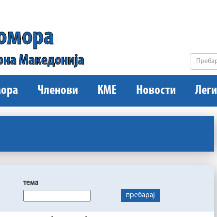
комора
рна Македонија
ора
Членови
КМЕ
Новости
Леги
тема
пребарај