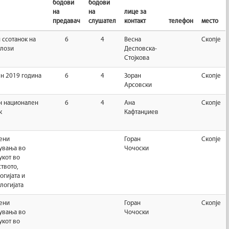
бодови
бодови
на
на
лице за
предавач
слушател
контакт
телефон
место
 ссотанок на
6
4
Весна
Скопје
олози
Десповска-
Стојкова
н 2019 година
6
4
Зоран
Скопје
Арсовски
н национален
6
4
Ана
Скопје
к
Кафтанџиев
ени
Горан
Скопје
увања во
Чочоски
укот во
твото,
огијата и
логијата
ени
Горан
Скопје
увања во
Чочоски
укот во