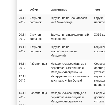
од
собир
организатор
тема
20.11
Стручен
Здружение на неонатолози
Стручен
2019
состанок
на Р. Македонија
неонат
20.11
Стручен
Здружени на пулмолози на Р.
ХОББ де
2019
состанок
Македонија
19.11
Стручен
Здружение на
Годише
2019
состанок
микробиолозите на
состано
Македонија
16.11
Работилница
Македонска асоцијација за
Соврем
2019
перинатална медицина и
достигн
-
Македонски огранок на
ултразв
17.11
Интеруниверзитетска школа
акушерс
2019
за ултразвук-Ian Donald
гинекол
неонато
16.11
Работилница
Македонска асоцијација за
Соврем
2019
перинатална медицина и
достигн
-
Македонски огранок на
ултразв