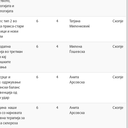
твото,
огијата и
логијата
ес тип 2 во
6
4
Татјана
Скопје
а пракса-стари
Миленковиќ
ици и нови
ти
одална
6
4
Милена
Скопје
ија во третман
Ѓошевска
 кај
ошките
вања
 срце и
6
4
Анита
Скопје
и: одржување
Арсовска
ински баланс
венција од
 удар
дина наши
6
4
Анита
Скопје
а со најновата
Арсовска
вна терапија за
а склероза