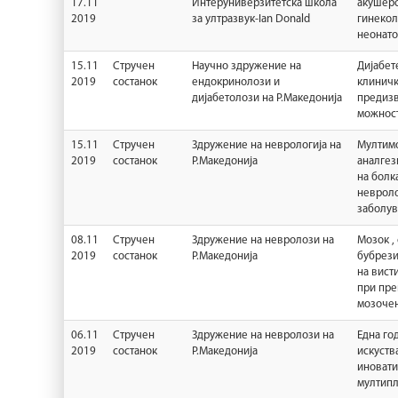
17.11
Интеруниверзитетска школа
акушерс
2019
за ултразвук-Ian Donald
гинекол
неонато
15.11
Стручен
Научно здружение на
Дијабет
2019
состанок
ендокринолози и
клиничк
дијабетолози на Р.Македонија
предизв
можнос
15.11
Стручен
Здружение на неврологија на
Мултим
2019
состанок
Р.Македонија
аналгез
на болка
неврол
заболу
08.11
Стручен
Здружение на невролози на
Мозок ,
2019
состанок
Р.Македонија
бубрез
на вист
при пре
мозочен
06.11
Стручен
Здружение на невролози на
Една го
2019
состанок
Р.Македонија
искуств
иновати
мултипл