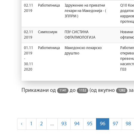
02.11
Работилница
Здружение на приватни
Q10 Ko
2019
лекари на Македонија - (
додаток
ЗПЛРМ )
кардиов
протекц
02.11
Симпозиум
ПЗУ СИСТИНА
Новини
2019
ОФТАЛМОЛОГИЈА
офталмо
01.11
Работилница
Македонско лекарско
Работил
2019
друштво
открива
-
превенц
30.11
насилст
2020
ПЗЗ
Прикажани од
до
(од вкупно
за
1141
1152
1282
‹
1
2
...
93
94
95
96
97
98