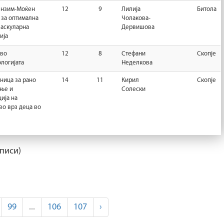
ензим-Моќен
12
9
Лилија
Битола
 за оптимална
Чолакова-
аскуларна
Дервишова
ија
 во
12
8
Стефани
Скопје
логијата
Неделкова
ница за рано
14
11
Кирил
Скопје
ње и
Солески
ија на
во врз деца во
писи)
99
...
106
107
›