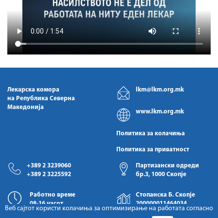
Лекарска комора
lkm@lkm.org.mk
на Република Северна
Македонија
www.lkm.org.mk
Политика за колачиња
Политика за приватност
+389 2 3239060
Партизански одреди
+389 2 3225592
бр.3, 1000 Скопје
Работно време
Стопанска Б. Скопје
08-16 часот
200000011464034
Веб сајтот користи колачиња за оптимизирање на работата согласно