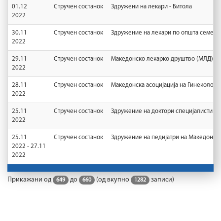
01.12
Стручен состанок
Здружени на лекари - Битола
2022
30.11
Стручен состанок
Здружение на лекари по општа семеј
2022
29.11
Стручен состанок
Македонско лекарко друштво (МЛД)
2022
28.11
Стручен состанок
Македонска асоцијација на Гинеколози
2022
25.11
Стручен состанок
Здружение на доктори специјалисти по
2022
25.11
Стручен состанок
Здружение на педијатри на Македонија
2022 - 27.11
2022
Прикажани од
до
(од вкупно
записи)
649
660
1282