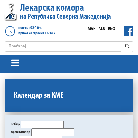
Лекарска комора
на Република Северна Македонија
пон-пет 08-16 ч.
МАК
ALB
ENG
прием на странки 10-14 ч.
Календар за КМЕ
собир
организатор