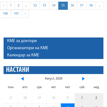
‹
1
2
...
52
53
54
55
56
57
58
...
106
107
›
КМЕ за доктори
Организатори на КМЕ
Календар за КМЕ
НАСТАНИ
Август, 2026
пон
вто
сре
чет
пет
саб
нед
27
28
29
30
31
1
2