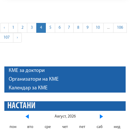
‹
1
2
3
4
5
6
7
8
9
10
...
106
107
›
КМЕ за доктори
Организатори на КМЕ
Календар за КМЕ
НАСТАНИ
Август, 2026
пон
вто
сре
чет
пет
саб
нед