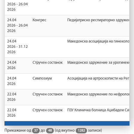
2026 - 26.04
2026
24.04
Конгрес
Педијатриско респираторно здружение
2026 - 26.04
2026
24.04
Македонска асоцијација на гинеколози
2026 - 31.12
2026
24.04
Стручен состанок
Македонско здружение за урогинеколо
2026
24.04
Симпозиум
Асоцијација на артроскописти на Репу
2026
22.04
Стручен состанок
Македонско здружение по нефрологиј
2026
22.04
Стручен состанок
ПЗУ Клиничка болница Аџибадем Систи
2026
Прикажани од
до
(од вкупно
записи)
37
48
1282