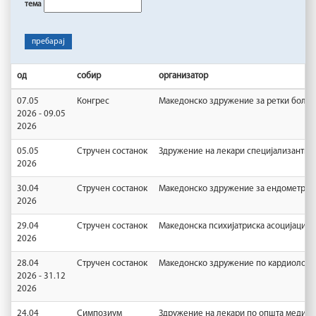
тема
пребарај
од
собир
организатор
07.05
Конгрес
Македонско здружение за ретки болес
2026 - 09.05
2026
05.05
Стручен состанок
Здружение на лекари специјализанти
2026
30.04
Стручен состанок
Македонско здружение за ендометрио
2026
29.04
Стручен состанок
Македонска психијатриска асоцијација
2026
28.04
Стручен состанок
Mакедонско здружение по кардиологиј
2026 - 31.12
2026
24.04
Симпозиум
Здружение на лекари по општа медици