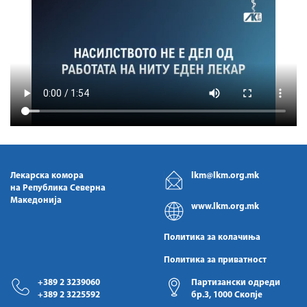
Лекарска комора
lkm@lkm.org.mk
на Република Северна
Македонија
www.lkm.org.mk
Политика за колачиња
Политика за приватност
+389 2 3239060
Партизански одреди
+389 2 3225592
бр.3, 1000 Скопје