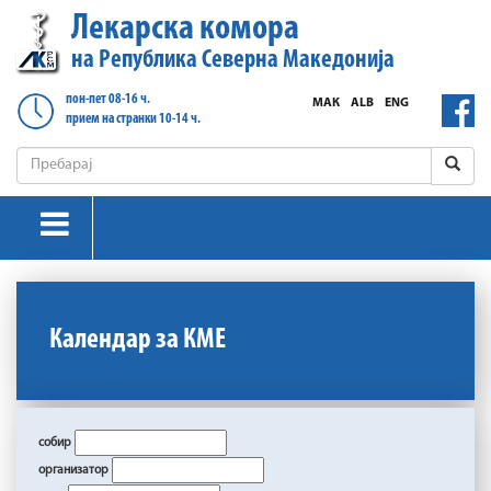
Лекарска комора
на Република Северна Македонија
пон-пет 08-16 ч.
МАК
ALB
ENG
прием на странки 10-14 ч.
Календар за КМЕ
собир
организатор