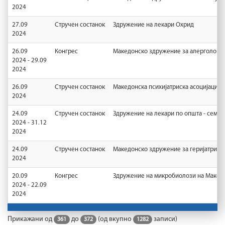
2024
27.09
Стручен состанок
Здружение на лекари Охрид
2024
26.09
Конгрес
Македонско здружение за алергологиј
2024 - 29.09
2024
26.09
Стручен состанок
Македонска психијатриска асоцијациј
2024
24.09
Стручен состанок
Здружение на лекари по општа - семеј
2024 - 31.12
2024
24.09
Стручен состанок
Македонско здружение за геријатриск
2024
20.09
Конгрес
Здружение на микробиолози на Макед
2024 - 22.09
2024
Прикажани од
до
(од вкупно
записи)
361
372
1282