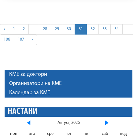
‹
1
2
...
28
29
30
31
32
33
34
...
106
107
›
КМЕ за доктори
Организатори на КМЕ
Календар за КМЕ
НАСТАНИ
Август, 2026
пон
вто
сре
чет
пет
саб
нед