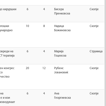
до хируршки
6
4
Бисера
Скопје
Пренковска
толошки
10
8
Надица
Скопје
ѓународно
Божиновска
овреди на
6
4
Марија
Струмица
Т терапија
Гоцевска
ен конгрес
20
12
Рубенс
Скопје
со
Јовановиќ
учество
вна
6
4
Ана
Скопје
 е и кои
Георгиевска
изведуваат