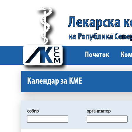
Лекарска 
на Република Севе
Почеток
Ком
Календар за КМЕ
собир
организатор