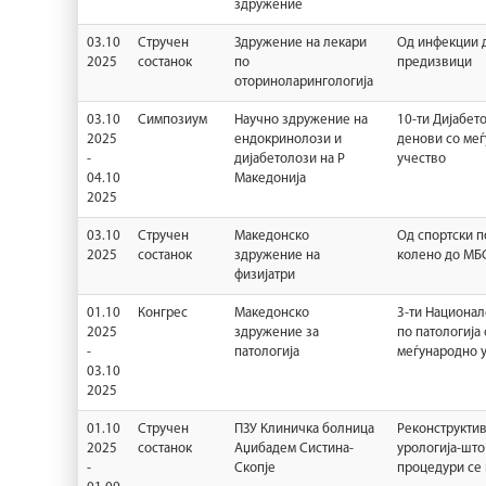
здружение
03.10
Стручен
Здружение на лекари
Од инфекции 
2025
состанок
по
предизвици
оториноларингологија
03.10
Симпозиум
Научно здружение на
10-ти Дијабе
2025
ендокринолози и
денови со ме
-
дијабетолози на Р
учество
04.10
Македонија
2025
03.10
Стручен
Македонско
Од спортски п
2025
состанок
здружение на
колено до МБС
физијатри
01.10
Конгрес
Maкедонско
3-ти Национал
2025
здружение за
по патологија 
-
патологија
меѓународно 
03.10
2025
01.10
Стручен
ПЗУ Клиничка болница
Реконструкти
2025
состанок
Аџибадем Систина-
урологија-што
-
Скопје
процедури се 