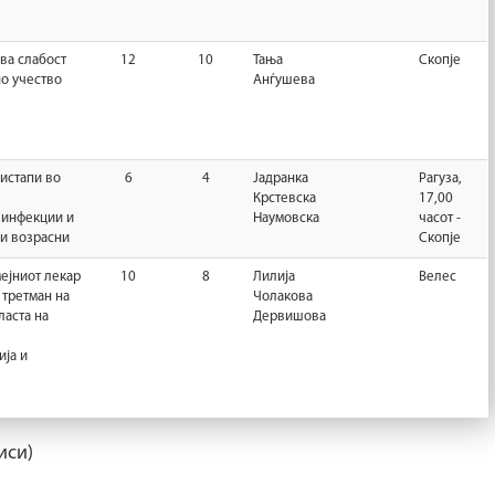
ва слабост
12
10
Тања
Скопје
о учество
Анѓушева
истапи во
6
4
Јадранка
Рагуза,
Крстевска
17,00
 инфекции и
Наумовска
часот -
 и возрасни
Скопје
мејниот лекар
10
8
Лилија
Велес
 третман на
Чолакова
ласта на
Дервишова
ја и
иси)