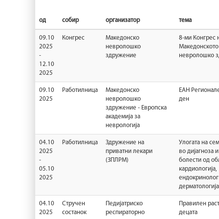
од
собир
организатор
тема
09.10
Конгрес
Македонско
8-ми Конгрес 
2025
невролошко
Македонското
-
здружение
невролошко 
12.10
2025
09.10
Работилница
Македонско
ЕАН Регионал
2025
невролошко
ден
здружение - Европска
академија за
неврологија
04.10
Работилница
Здружение на
Улогата на се
2025
приватни лекари
во дијагноза и
-
(ЗПЛРМ)
болести од об
05.10
кардиологија,
2025
ендокринологи
дерматологија
04.10
Стручен
Педијатриско
Правилен раст
2025
состанок
респираторно
децата