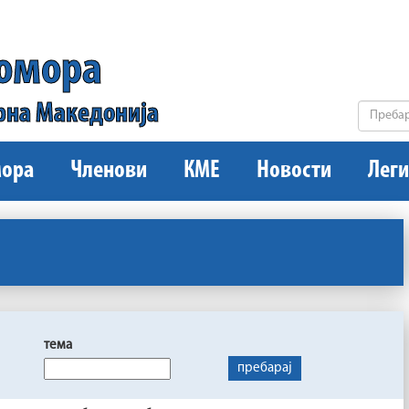
комора
рна Македонија
ора
Членови
КМЕ
Новости
Леги
тема
пребарај