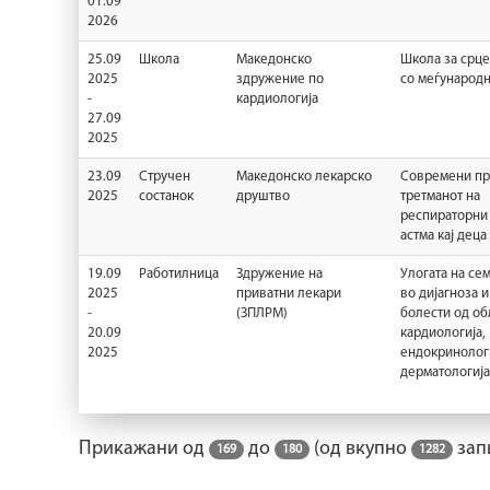
01.09
2026
25.09
Школа
Maкедонско
Школа за срце
2025
здружение по
со меѓународн
-
кардиологија
27.09
2025
23.09
Стручен
Maкедонско лекарско
Современи пр
2025
состанок
друштво
третманот на
респираторни
астма кај деца
19.09
Работилница
Здружение на
Улогата на се
2025
приватни лекари
во дијагноза и
-
(ЗПЛРМ)
болести од об
20.09
кардиологија,
2025
ендокринологи
дерматологија
Прикажани од
до
(од вкупно
зап
169
180
1282