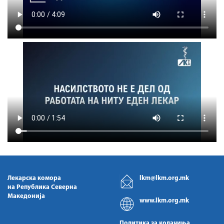
Лекарска комора
lkm@lkm.org.mk
на Република Северна
Македонија
www.lkm.org.mk
Политика за колачиња