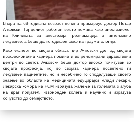
Вчера на 68-годишна возраст почина
примариус доктор Петар
Ачковски. Тој целиот работен век го помина како анестезиолог
на Клиниката за анестезија, реанимација и интензивно
лекување, а беше долгогодишен шеф на трауматологија.
Како експерт во својата област, д-р Ачковски дел од својата
професионална кариера помина и во реномирани здравствени
центри во светот. Ачковски беше доктор високо почитуван во
својата професија, кој во својата кариера посветено ги
лекување пациентите, но и несебично го споделуваше своето
знаење во областа на медицината едуцирајќи млади лекари.
Лекарска комора на РСМ изразува жалење за големата з
агуба
на драг пријател, извонреден колега и научник и изразува
сочувство до семејството.