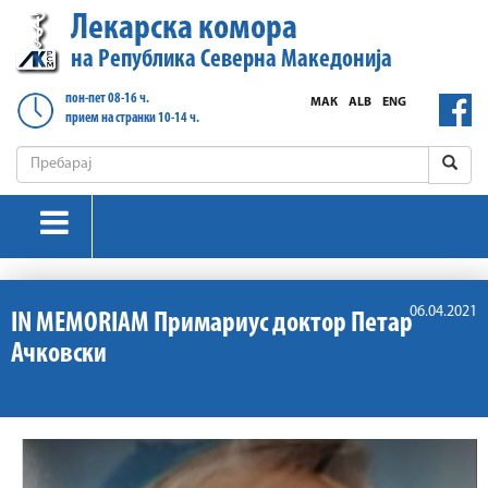
Лекарска комора
на Република Северна Македонија
пон-пет 08-16 ч.
МАК
ALB
ENG
прием на странки 10-14 ч.
06.04.2021
IN MEMORIAM Примариус доктор Петар
Ачковски