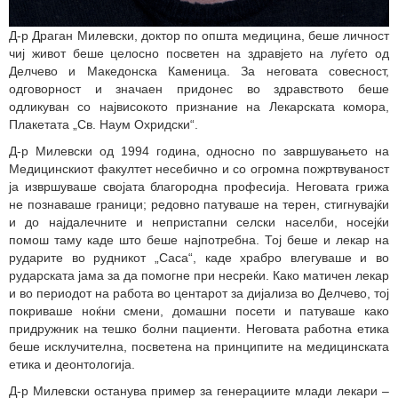
Д-р Драган Милевски, доктор по општа медицина, беше личност
чиј живот беше целосно посветен на здравјето на луѓето од
Делчево и Македонска Каменица. За неговата совесност,
одговорност и значаен придонес во здравството беше
одликуван со највисокото признание на Лекарската комора,
Плакетата „Св. Наум Охридски“.
Д-р Милевски од 1994 година, односно по завршувањето на
Медицинскиот факултет несебично и со огромна пожртвуваност
ја извршуваше својата благородна професија. Неговата грижа
не познаваше граници; редовно патуваше на терен, стигнувајќи
и до најдалечните и непристапни селски населби, носејќи
помош таму каде што беше најпотребна. Тој беше и лекар на
рударите во рудникот „Саса“, каде храбро влегуваше и во
рударската јама за да помогне при несреќи. Како матичен лекар
и во периодот на работа во центарот за дијализа во Делчево, тој
покриваше ноќни смени, домашни посети и патуваше како
придружник на тешко болни пациенти. Неговата работна етика
беше исклучителна, посветена на принципите на медицинската
етика и деонтологија.
Д-р Милевски останува пример за генерациите млади лекари –