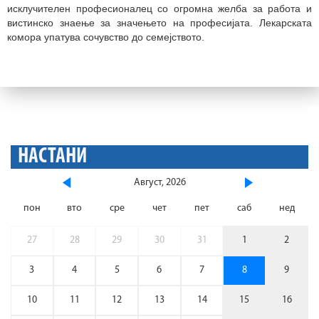
исклучителен професионалец со огромна желба за работа и
вистинско знаење за значењето на професијата. Лекарската
комора упатува сочувство до семејството.
НАСТАНИ
Август, 2026
пон
вто
сре
чет
пет
саб
нед
27
28
29
30
31
1
2
3
4
5
6
7
8
9
10
11
12
13
14
15
16