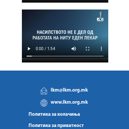
lkm@lkm.org.mk
www.lkm.org.mk
Политика за колачиња
Политика за приватност