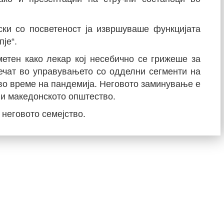
ски со посветеност ја извршуваше функцијата
је“.
метен како лекар кој несебично се грижеше за
печат во управувањето со одделни сегменти на
во време на пандемија. Неговото заминување е
 и македонското општество.
 неговото семејство.