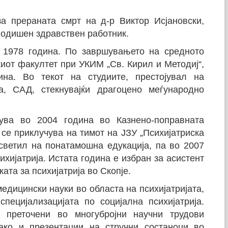
а прераната смрт на д-р Виктор Исјановски,
огодишен здравствен работник.
о 1978 година. По завршувањето на средното
от факултет при УКИМ „Св. Кирил и Методиј“,
на. Во текот на студиите, престојувал на
а, САД, стекнувајќи драгоцено меѓународно
ува во 2004 година во Казнено-поправната
 се приклучува на тимот на ЈЗУ „Психијатриска
осветил на понатамошна едукација, па во 2007
ихијатрија. Истата година е избран за асистент
ата за психијатрија во Скопје.
медицински науки во областа на психијатријата,
пецијализацијата по социјална психијатрија.
 преточени во многубројни научни трудови
како и презентации на стручни состаноци во