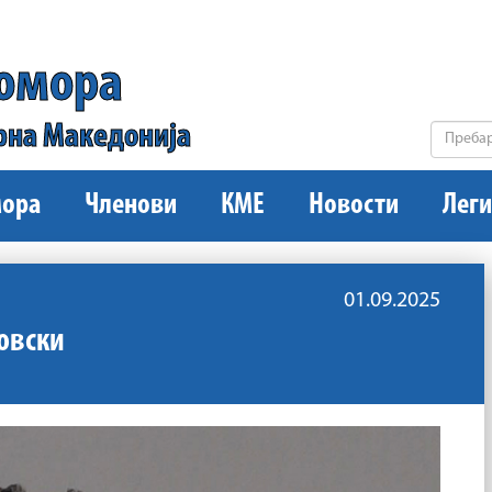
комора
рна Македонија
ора
Членови
КМЕ
Новости
Леги
01.09.2025
овски