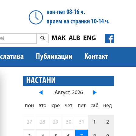
пон-пет 08-16 ч.
прием на странки 10-14 ч.
МАК
ALB
ENG
слатива
Публикации
Контакт
НАСТАНИ
Август, 2026
пон
вто
сре
чет
пет
саб
нед
27
28
29
30
31
1
2