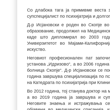
Со длабока тага ја примивме веста з
супспецијалист по психијатрија и долг
Д-р Исјановски е роден во Скопје в
образование, продолжил на Медицински
каде што дипломирал во 2003 годи
Универзитетот во Мајами-Калифорниј
искуство.
Неговиот професионален пат започн
установа „Идризово“, а во 2006 година
болница Скопје“. Д-р Исјановски се п
година завршува специјализација по пс
на Катедрата по психијатрија при Клиник
Во 2012 година, тој станува доктор на 
а во 2019 година ја завршува и супс
Неговите знаења и истражувања се
објавени во медицински списанија, 