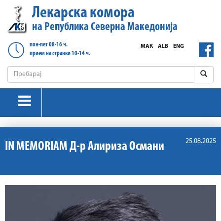
Лекарска комора
на Република Северна Македонија
пон-пет 08-16 ч.
МАК
ALB
ENG
прием на странки 10-14 ч.
25.08.2025
IN MEMORIAM Д-р Алириза Османи