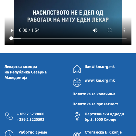
Лекарска комора
lkm@lkm.org.mk
на Република Северна
Македонија
www.lkm.org.mk
Политика за колачиња
Политика за приватност
+389 2 3239060
Партизански одреди
+389 2 3225592
бр.3, 1000 Скопје
Работно време
Стопанска Б. Скопје