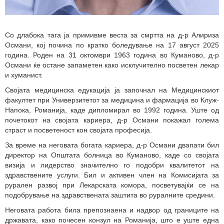
Со длабока тага ја примивме веста за смртта на д-р Алириза
Османи, кој почина по кратко боледување на 17 август 2025
година. Роден на 31 октомври 1963 година во Куманово, д-р
Османи ќе остане запаметен како исклучително посветен лекар
и хуманист.
Својата медицинска едукација ја започнал на Медицинскиот
факултет при Универзитетот за медицина и фармација во Клуж-
Напока, Романија, каде дипломирал во 1992 година. Уште од
почетокот на својата кариера, д-р Османи покажал голема
страст и посветеност кон својата професија.
За време на неговата богата кариера, д-р Османи двапати бил
директор на Општата болница во Куманово, каде со својата
визија и лидерство значително го подобри квалитетот на
здравствените услуги. Бил и активен член на Комисијата за
рурален развој при Лекарската комора, посветувајќи се на
подобрување на здравствената заштита во руралните средини.
Неговата работа била препознаена и надвор од границите на
државата, како почесен конзул на Романија, што е уште една