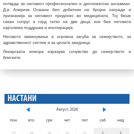
потврда за неговиот професионален и дипломатски ангажман.
Д-р Алириза Османи бил добитник на бројни награди и
признанија за неговиот придонес во медицината. Тој беше
сакан сопруг и горд татко на две деца, кои беа неговата
најголема поддршка и инспирација.
Неговото заминување е огромна загуба за семејството, за
здравствениот систем и за целата заедница.
Лекарската комора изразува сочувство до семејството и
блиските.
НАСТАНИ
Август, 2026
пон
вто
сре
чет
пет
саб
нед
27
28
29
30
31
1
2