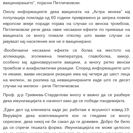
вакцинирањето“, појасни Петличковски.
Околу информациите дека вакцината на „Астра зенека“ кај
популација помлада од 60 години привремено ја запреа повеќе
европски земји поради појава на случаи со венска тромбоза,
Петличковски рече дека овие несакани ефекти по примање на
вакцината се многу помали отколку што вакви случаи се
јавуваат кај население кое не е вакцинирано.
-Вообичаени несакани ефекти се болка на местото на
апликација, зголемена температура, главоболка, замор,
особено кај аденовирусните вакцини, а многу ретко венски
тромбози и анафилактички реакции. Според информациите што
ги имаме, вакви несакани реакции има кај четири до шест лица
на милион, за разлика од невакцинираните каде што се десет
случаи на милион - рече Петличковски.
Проф. д-р Гривчева-Старделова многу е важно да се разбере
дека имунизацијата е начинот како да се победи пандемијата.
„Еден дел од клиниката каде јас работам е всушност ковид-19.
Верувајте дека компликациите кои ги гледаме се многу
сериозни, дека никој не би сакал да ги доживее. Добро би било
да се спречи тешката форма. Имунизацијата не може целосно