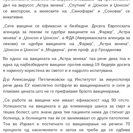
дел на вирусот, „Астра зенека“, „Спутник“ и „Џонсон и Џонсон“
се векторски, а кинеските на „Синофарм“ и „Соновак“ се
инкативни.
„Сите вакцини се ефикасни и безбедни. Досега Европската
агенција за лекови ги одобри вакцините на „Фајзер“, „Астра
зенека“ и „Џонсон и Џонсон“, а ФДА (Американската агенција за
лекови) ги одобри вакцините на „Фајзер“, „Астра зенека“,
„Џонсон и Џонсон“ и „Модерна“, рече проф. д-р Грозданова.
Во однос на вакцината на „Астра зенека“ таа рече дека тоа е
една од најбезбедните вакцини против ковид-19 бидејќи досега
е најмногу користена во светот и е најдолго испитувана.
Д-р Александар Петличковски од Институтот за имунологија
рече дека ЕУ комплетно потфрли во вакцинирањето и сите ја
плаќаме цената што не го прифаќаме брзото вакцинирање.
„Се работи за вакцини кои имаат ефикасност над 90 отсто.
Успешноста на вакцината е да елиминира шанса за смрт и
тешка болест, што значи дека тие пациенти нема да стигнат до
болница, а болниците пак ќе се занимаваат со други патологии.
Тоа во Израел е постигнато со вакцинирање на речиси 70
проценти од населението и затоа не треба да се одбива