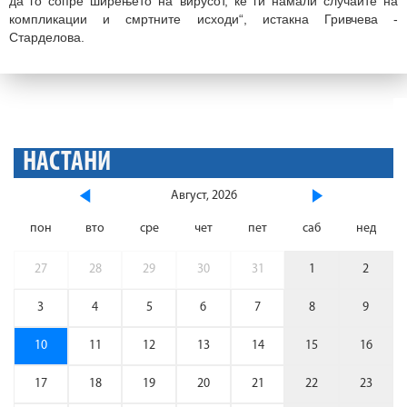
да го сопре ширењето на вирусот, ќе ги намали случаите на
компликации и смртните исходи“, истакна Гривчева -
Старделова.
НАСТАНИ
Август, 2026
пон
вто
сре
чет
пет
саб
нед
27
28
29
30
31
1
2
3
4
5
6
7
8
9
10
11
12
13
14
15
16
17
18
19
20
21
22
23