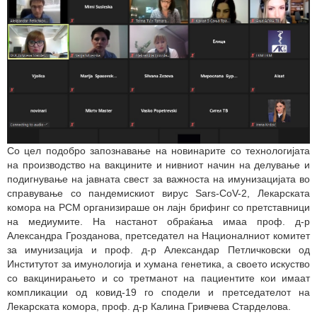
Со цел подобро запознавање на новинарите со технологијата
на производство на вакцините и нивниот начин на делување и
подигнување на јавната свест за важноста на имунизацијата во
справување со пандемискиот вирус Sars-CoV-2, Лекарската
комора на РСМ организираше он лајн брифинг со претставници
на медиумите. На настанот обраќања имаа проф. д-р
Александра Грозданова, претседател на Националниот комитет
за имунизација и проф. д-р Александар Петличковски од
Институтот за имунологија и хумана генетика, а своето искуство
со вакцинирањето и со третманот на пациентите кои имаат
компликации од ковид-19 го сподели и претседателот на
Лекарската комора, проф. д-р Калина Гривчева Старделова.