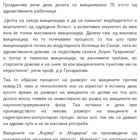
Грозданова рече дека досега се вакцинирани 75 отсто од
здравствените работници.
„Целта на секоја вакцинација е да се намалат морбидитетот и
морталитет од одредена болест, а колективен имунитет ќе има
кога ќе почне масовната вакцинација. Далеку сме од масовна
вакцинација, но го почнуваме процесот, со тоа што прво
вакцинацијата почна во модуларната болница во Скопје, сега во
здравствените домови, се подготвува салата „Борис Трајковски“,
а потоа и теренска вакцинација, за ранливите граѓани, во
старските домови и на оние за кои вакциналните пунктови им се
недостапни“, рече проф. д-р Грозданова.
Таа го објасни процесот на развојот на вакцините против
ковид-19, како и технологиите кои се користат и истакна дека
кусото време за развојот на вакцините се должи на тоа што
досега многу повеќе се инвестирало во развој на вакцините во
научноистражувачката фаза. Таа истакна и дека при
производството на лекови, развојот на вакцините е
најригорозно-контролиран процес затоа што тие им се даваат
на здрави луѓе и се за масовна употреба.
Вакцините на „Фајзер“ и „Модерна“ се произведени од
нуклеинските киселини на вирусот, „Новавакс“ од протеинскиот