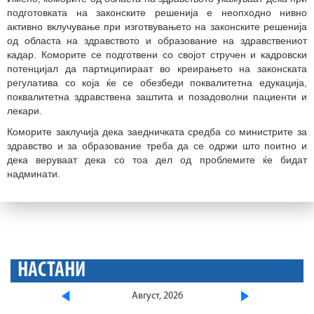
подготовката на законските решенија е неопходно нивно
активно вклучување при изготвувањето на законските решенија
од областа на здравството и образование на здравствениот
кадар. Коморите се подготвени со својот стручен и кадровски
потенцијал да партиципираат во креирањето на законската
регулатива со која ќе се обезбеди поквалитетна едукација,
поквалитетна здравствена заштита и позадоволни пациенти и
лекари.
Коморите заклучија дека заедничката средба со министрите за
здравство и за образование треба да се одржи што поитно и
дека веруваат дека со тоа дел од проблемите ќе бидат
надминати.
НАСТАНИ
Август, 2026