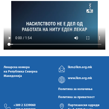
Лекарска комора
lkm@lkm.org.mk
на Република Северна
Македонија
www.lkm.org.mk
Политика за колачиња
Политика за приватност
+389 2 3239060
Партизански одреди