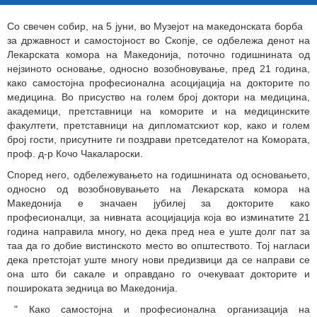
Со свечен собир, на 5 јуни, во Музејот на македонската борба
за државност и самостојност во Скопје, се одбележа денот на
Лекарската комора на Македонија, поточно годишнината од
нејзиното основање, односно возобновување, пред 21 година,
како самостојна професионална асоцијација на докторите по
медицина. Во присуство на голем број доктори на медицина,
академици, претставници на коморите и на медицинските
факултети, претставници на дипломатскиот кор, како и голем
број гости, присутните ги поздрави претседателот на Комората,
проф. д-р Кочо Чакалароски.
Според него, одбележувањето на годишнината од основањето,
односно од возобновувањето на Лекарската комора на
Македонија е значаен јубилеј за докторите како
професионалци, за нивната асоцијација која во изминатите 21
година направила многу, но дека пред неа е уште долг пат за
таа да го добие вистинското место во општеството. Тој нагласи
дека претстојат уште многу нови предизвици да се направи се
она што би сакале и оправдано го очекуваат докторите и
пошироката зедница во Македонија.
"
Како самостојна и професионална организација на