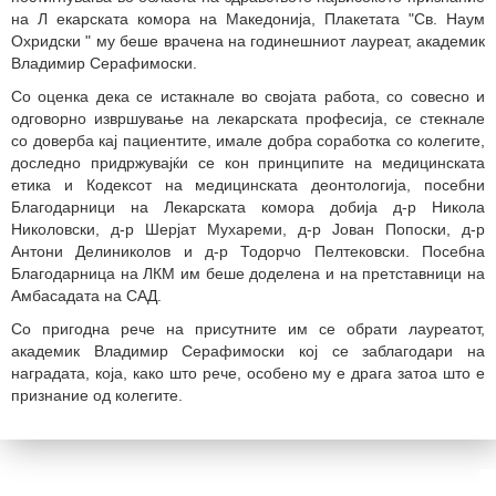
на Л
e
карската комора на Македонија, Плакетата
"
Св. Наум
Охридски
"
му беше врачена на годинешниот лауреат, академик
Владимир Серафимоски.
Со оценка дека се истакнале во својата работа, со совесно и
одговорно извршување на лекарската професија, се стекнале
со доверба кај пациентите, имале добра соработка со колегите,
доследно придржувајќи се кон принципите на медицинската
етика и Кодексот на медицинската деонтологија, посебни
Благодарници на Лекарската комора добија д-р Никола
Николовски, д-р Шерјат Мухареми, д-р Јован Попоски, д-р
Антони Делиниколов и д-р Тодорчо Пелтековски. Посебна
Благодарница на ЛКМ им беше доделена и на претставници на
Амбасадата на САД.
Со пригодна рече на присутните им се обрати лауреатот,
академик Владимир Серафимоски кој се заблагодари на
наградата, која, како што рече, особено му е драга затоа што е
признание од колегите.