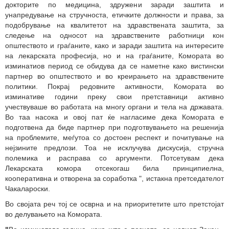
докторите по медицина, здружени заради заштита и
унапредување на стручноста, етичките должности и права, за
подобрување на квалитетот на здравствената заштита, за
следење на односот на здравствените работници кон
општеството и граѓаните, како и заради заштита на интересите
на лекарската професија, но и на граѓаните, Комората во
изминатиов период се обидува да се наметне како
вистински
партнер во општеството и во креирањето на здравствените
политики. Покрај редовните активности, Комората во
изминативе години преку свои претставници активно
учествуваше во работата на многу органи и тела на државата.
Во таа насока и овој пат ќе нагласиме дека Комората е
подготвена да биде партнер при подготвувањето на решенија
на проблемите, меѓутоа со достоен респект и почитување на
нејзините предлози. Тоа не исклучува дискусија, стручна
полемика и расправа со аргументи. Потсетувам дека
Лекарската комора отсекогаш била принципиелна,
кооперативна и отворена за соработка
",
истакна претседателот
Чакалароски.
Во својата реч тој се осврна и на приоритетите што претстојат
во делувањето на Комората.