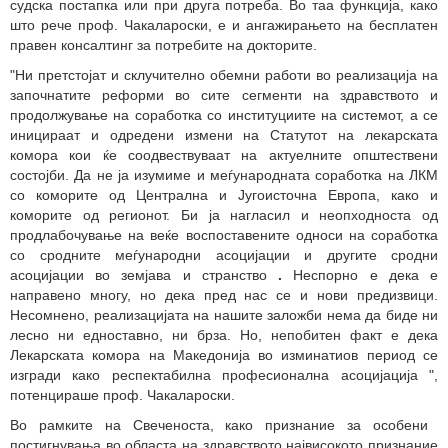
судска постапка или при друга потреба. Во таа функција, како
што рече проф. Чакалароски, е и ангажирањето на бесплатен
правен консалтинг за потребите на докторите.
"
Ни претстојат и
склучително обемни работи во реализација на
започнатите реформи во сите сегменти на здравството и
продолжување на соработка со институциите на системот, а се
иницираат и одредени измени на Статутот на лекарската
комора кои ќе соодвествуваат на актуелните општествени
состојби. Да не ја изумиме и меѓународната соработка на ЛКМ
со коморите од Централна и Југоисточна Европа, како и
коморите од регионот. Би ја нагласил и неопходноста од
продлабочување на веќе воспоставените односи на соработка
со сродните меѓународни асоцијации и другите сродни
асоцијации во земјава и странство
.
Неспорно е дека е
направено многу, но дека пред нас се и нови предизвици.
Несомнено, реализацијата на нашите заложби нема да биде ни
лесно ни едноставно, ни брза. Но, непобитен факт е дека
Лекарската комора на Македонија во изминатиов период се
изгради како респектабилна професионална асоцијација
"
,
потенцираше проф. Чакалароски.
Во рамките на Свеченоста, како признание за особени
постигнувања во областа на здравството највисокото признание