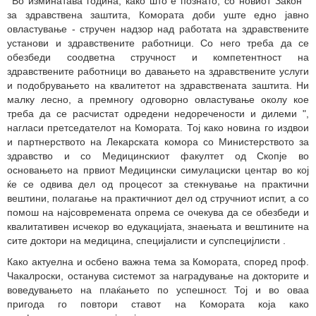
"
Во изминатава година, како што е познато,
со новиот Закон
за здравствена заштита, Комората доби уште едно јавно
овластување - стручен надзор над работата на здравствените
установи и здравствените работници. Со него треба да се
обезбеди соодветна стручност и компетентност на
здравствените работници во давањето на здравствените услуги
и подобрувањето на квалитетот на здравствената заштита. Ни
малку лесно, а премногу одговорно овластување околу кое
треба да се расчистат одредени недоречености и дилеми
",
нагласи претседателот на Комората. Тој како новина го издвои
и партнерството на
Лекарската комора со Министерството за
здравство и со Медицинскиот факултет од Скопје во
основањето на првиот Медицински симулациски центар во кој
ќе се одвива дел од процесот за стекнување на практични
вештини, полагање на практичниот дел од стручниот испит, а со
помош на најсовремената опрема се очекува да се обезбеди и
квалитативен исчекор во едукацијата, знаењата и вештините на
сите доктори на медицина,
специјалисти и супспецијлисти
.
Како актуелна и осбено важна тема за Комората, според проф.
Чакалроски, останува системот за наградување на докторите и
воведувањето на плаќањето по успешност. Тој и во оваа
пригода го повтори ставот на Комората која како