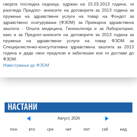
својата последна седница, одржан на 15.03.2013 година, ги
разгледа Предлог- анексите на договорите за 2013 година за
пружење на здравствени услуги на товар на Фондот за
здравствено осигурување (ФЗОМ) за Примарна здравствена
заштита - Општа медицина, Гинекологија и за Лаборатории,
како и за Предлог-анексите на договорите за 2013 година за
пружење на здравствени услуги на товар ФЗОМ за
Специјалистичко-консултативна здравствена заштита за 2013
година и дадe свои предлози и забелешки кои ги достави до
ФЗОМ.
Известување до ФЗОМ
НАСТАНИ
Август, 2026
пон
вто
сре
чет
пет
саб
нед