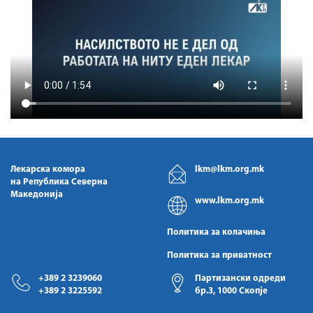
Лекарска комора
lkm@lkm.org.mk
на Република Северна
Македонија
www.lkm.org.mk
Политика за колачиња
Политика за приватност
+389 2 3239060
Партизански одреди
+389 2 3225592
бр.3, 1000 Скопје