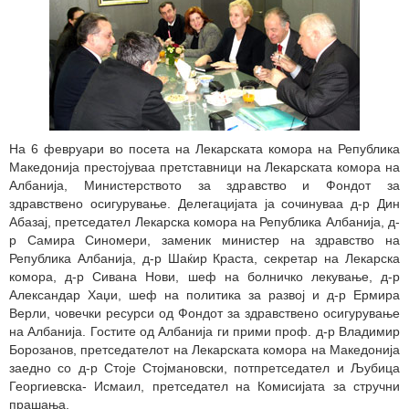
На 6 февруари во посета на Лекарската комора на Република
Македонија престојуваа претставници на Лекарската комора на
Албанија, Министерството за здравство и Фондот за
здравствено осигурување. Делегацијата ја сочинуваа д-р Дин
Абазај, претседател Лекарска комора на Република Албанија, д-
р Самира Синомери, заменик министер на здравство на
Република Албанија, д-р Шаќир Краста, секретар на Лекарска
комора, д-р Сивана Нови, шеф на болничко лекување, д-р
Александар Хаџи, шеф на политика за развој и д-р Ермира
Верли, човечки ресурси од Фондот за здравствено осигурување
на Албанија. Гостите од Албанија ги прими проф. д-р Владимир
Борозанов, претседателот на Лекарската комора на Македонија
заедно со д-р Стоје Стојмановски, потпретседател и Љубица
Георгиевска- Исмаил, претседател на Комисијата за стручни
прашања.