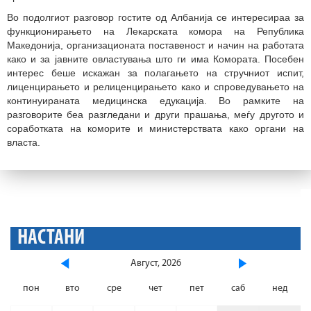
Во подолгиот разговор гостите од Албанија се интересираа за
функционирањето на Лекарската комора на Република
Македонија, организационата поставеност и начин на работата
како и за јавните овластувања што ги има Комората. Посебен
интерес беше искажан за полагањето на стручниот испит,
лиценцирањето и релиценцирањето како и спроведувањето на
континуираната медицинска едукација. Во рамките на
разговорите беа разгледани и други прашања, меѓу другото и
соработката на коморите и министерствата како органи на
власта.
НАСТАНИ
Август, 2026
пон
вто
сре
чет
пет
саб
нед