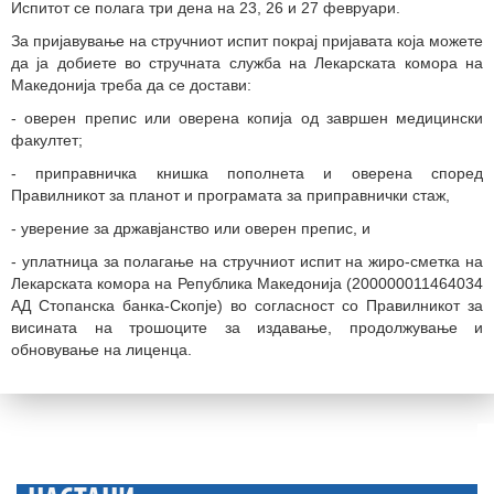
Испитот се полага три дена на 23, 26 и 27 февруари.
За пријавување на стручниот испит покрај пријавата која можете
да ја добиете во стручната служба на Лекарската комора на
Македонија треба да се достави:
- оверен препис или оверена копија од завршен медицински
факултет;
- приправничка книшка пополнета и оверена според
Правилникот за планот и програмата за приправнички стаж,
- уверение за државјанство или оверен препис, и
- уплатница за полагање на стручниот испит на жиро-сметка на
Лекарската комора на Република Македонија (200000011464034
АД Стопанска банка-Скопје) во согласност со Правилникот за
висината на трошоците за издавање, продолжување и
обновување на лиценца.